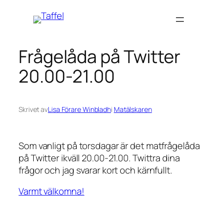
Hoppa
till
innehåll
Frågelåda på Twitter
20.00-21.00
Skrivet av
Lisa Förare Winbladh
i
Matälskaren
Som vanligt på torsdagar är det matfrågelåda
på Twitter ikväll 20.00-21.00. Twittra dina
frågor och jag svarar kort och kärnfullt.
Varmt välkomna!