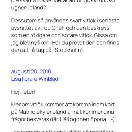
pressad vitlök tenderar att bli grön/turkos i
ugnen ibland?
Dessutom så användes svart vitlök i senaste
avsnittet av Top Chef, och den beskrevs
som en rökigare och sötare vitlök. Gissa om
jag blev nyfiken! Har du provat den och finns
den att få tag på i Stockholm?
augusti 20, 2010
Lisa Förare Winbladh
Hej Peter!
Mer om vitlök kommer att komma inom kort
på Matmolekyler bland annat kommer dina
frågor besvaras där. Håll ögonen öppna! :-)
Jag svarade glatt och lyckligt på matfrågor