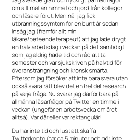
om allt mellan himmel och jord från kollegor
och läsare förut. Men när jag fick
utbränningssymtom för en bunt år sedan
insåg jag (framför allt min
läkare/beteendeterapeut) att jag lade drygt
en halv arbetsdag i veckan på det samtidigt
som jag aldrig hade tid och råd att ta
semester och var sjukskriven på halvtid för
överansträngning och kronsk smärta.
Eftersom jag försöker att inte bara svara utan
också svara rätt blev det en hel del research
på varje fråga. Nu svarar jag därför bara på
allmänna läsarfrågor på Twitter en timme i
veckan (ungefär en arbetsvecka om året
alltså). Var där eller var rektangulär!
Du har inte tid och lust att skaffa
Twitterkonto (tar ca 5 minuter och gör inte