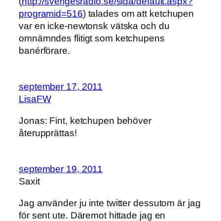
(
http://sverigesradio.se/sida/default.aspx?
programid=516
) talades om att ketchupen
var en icke-newtonsk vätska och du
omnämndes flitigt som ketchupens
banérförare.
september 17, 2011
LisaFW
Jonas: Fint, ketchupen behöver
återupprättas!
september 19, 2011
Saxit
Jag använder ju inte twitter dessutom är jag
för sent ute. Däremot hittade jag en