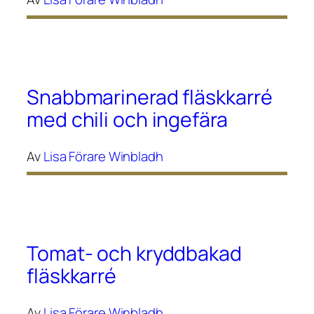
Snabbmarinerad fläskkarré
med chili och ingefära
Av
Lisa Förare Winbladh
Tomat- och kryddbakad
fläskkarré
Av
Lisa Förare Winbladh