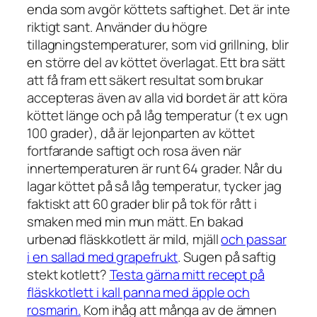
enda som avgör köttets saftighet. Det är inte
riktigt sant. Använder du högre
tillagningstemperaturer, som vid grillning, blir
en större del av köttet överlagat. Ett bra sätt
att få fram ett säkert resultat som brukar
accepteras även av alla vid bordet är att köra
köttet länge och på låg temperatur (t ex ugn
100 grader), då är lejonparten av köttet
fortfarande saftigt och rosa även när
innertemperaturen är runt 64 grader. Når du
lagar köttet på så låg temperatur, tycker jag
faktiskt att 60 grader blir på tok för rått i
smaken med min mun mätt. En bakad
urbenad fläskkotlett är mild, mjäll
och passar
i en sallad med grapefrukt
. Sugen på saftig
stekt kotlett?
Testa gärna mitt recept på
fläskkotlett i kall panna med äpple och
rosmarin.
Kom ihåg att många av de ämnen