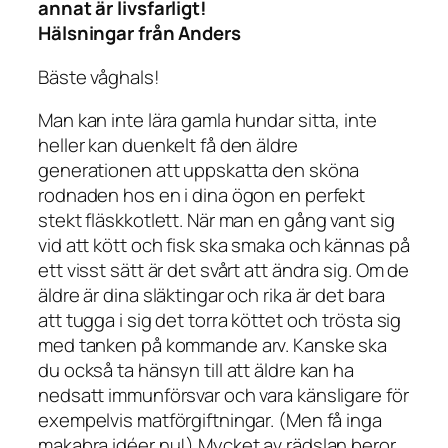
annat är livsfarligt!
Hälsningar från Anders
Bäste våghals!
Man kan inte lära gamla hundar sitta, inte
heller kan duenkelt få den äldre
generationen att uppskatta den sköna
rodnaden hos en i dina ögon en perfekt
stekt fläskkotlett. När man en gång vant sig
vid att kött och fisk ska smaka och kännas på
ett visst sätt är det svårt att ändra sig. Om de
äldre är dina släktingar och rika är det bara
att tugga i sig det torra köttet och trösta sig
med tanken på kommande arv. Kanske ska
du också ta hänsyn till att äldre kan ha
nedsatt immunförsvar och vara känsligare för
exempelvis matförgiftningar. (Men få inga
makabra idéer nu!) Mycket av rädslan beror