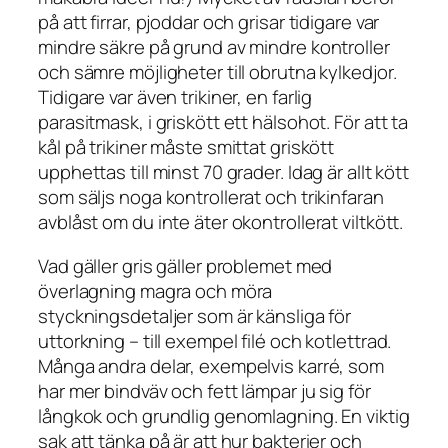
på att firrar, pjoddar och grisar tidigare var
mindre säkre på grund av mindre kontroller
och sämre möjligheter till obrutna kylkedjor.
Tidigare var även trikiner, en farlig
parasitmask, i griskött ett hälsohot. För att ta
kål på trikiner måste smittat griskött
upphettas till minst 70 grader. Idag är allt kött
som säljs noga kontrollerat och trikinfaran
avblåst om du inte äter okontrollerat viltkött.
Vad gäller gris gäller problemet med
överlagning magra och möra
styckningsdetaljer som är känsliga för
uttorkning – till exempel filé och kotlettrad.
Många andra delar, exempelvis karré, som
har mer bindväv och fett lämpar ju sig för
långkok och grundlig genomlagning. En viktig
sak att tänka på är att hur bakterier och