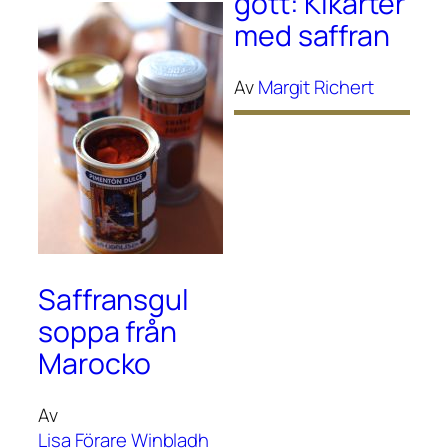
gott: Kikärter
med saffran
Av
Margit Richert
Saffransgul
soppa från
Marocko
Av
Lisa Förare Winbladh