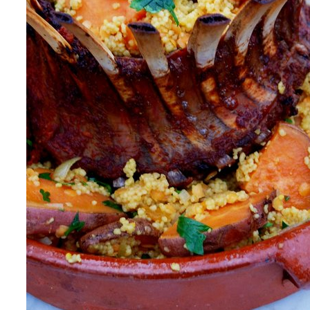
Vintergryta
med stora
vita bönor,
fikon,
blodapelsin
och saffran
Av
Lisa Förare Winbladh