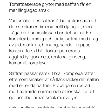
Tomatbaserade grytor med saffran får en
mer långlagad smak.
Vad smakar ens saffran? Jag brukar säga att
den smakar endimenionellt djupgult, men
frågan är hur orsakssambandet ser ut. En
komplex blommig och jordig sötma med drag
av jod, maskros, honung, sandel, koppar,
kastanj, färskt hö, torkad pomerans,
äggtoddy, gurkmeja, renfana, ginseng,
kamomill, torra lavar …
Saffran passar särskilt bra i komplexa rätter,
eftersom smaken är så flack räcker det sällan
med en enda partner. Prova gärna rostad
mortlad kardemumma och citronskal för att
ge lussebullarnas smak mer volym.
anis, aprikos, apelsinkal, berberis (zereshk),