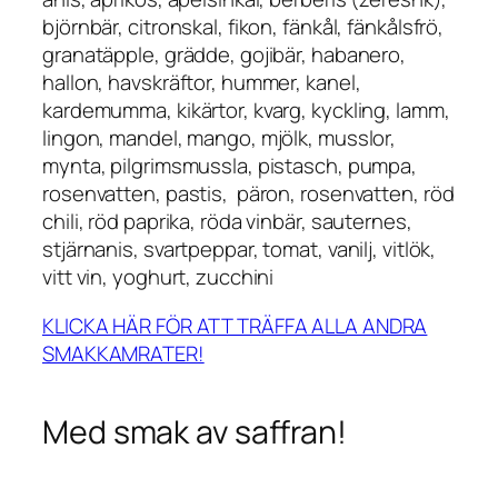
björnbär, citronskal, fikon, fänkål, fänkålsfrö,
granatäpple, grädde, gojibär, habanero,
hallon, havskräftor, hummer, kanel,
kardemumma, kikärtor, kvarg, kyckling, lamm,
lingon, mandel, mango, mjölk, musslor,
mynta, pilgrimsmussla, pistasch, pumpa,
rosenvatten, pastis, päron, rosenvatten, röd
chili, röd paprika, röda vinbär, sauternes,
stjärnanis, svartpeppar, tomat, vanilj, vitlök,
vitt vin, yoghurt, zucchini
KLICKA HÄR FÖR ATT TRÄFFA ALLA ANDRA
SMAKKAMRATER!
Med smak av saffran!