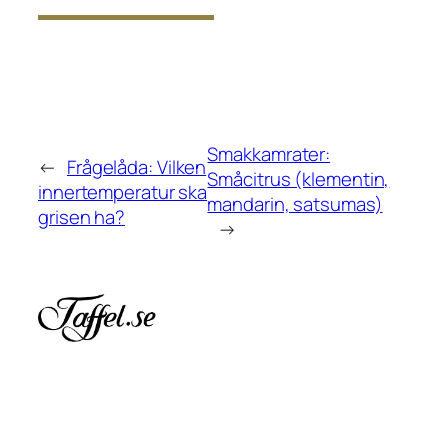
Smakkamrater:
←
Frågelåda: Vilken
Småcitrus (klementin,
innertemperatur ska
mandarin, satsumas)
grisen ha?
→