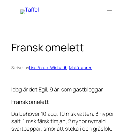
Hoppa
till
innehåll
Fransk omelett
Skrivet av
Lisa Förare Winbladh
i
Matälskaren
Idag är det Egil, 9 år, som gästbloggar.
Fransk omelett
Du behöver 10 ägg, 10 msk vatten, 3 nypor
salt, 1 msk färsk timjan, 2 nypor nymald
svartpeppar, smör att steka i och gräslök.