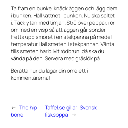
Ta fram en bunke. knäck äggen och lägg dem
i bunken. Häll vattnet i bunken. Nu ska saltet
i. Täck ytan med timjan. Strö över peppar. rör
om med en visp så att äggen går sönder.
Hetta upp smöret i en stekpanna på medel
temperatur.Häll smeten i stekpannan. Vänta
tills smeten har blivit rödbrun. då ska du
vända på den. Servera med gräslök på.
Berätta hur du lagar din omelett i
kommentarerna!
←
The hip
Taffel.se gillar: Svensk
bone
fisksoppa
→