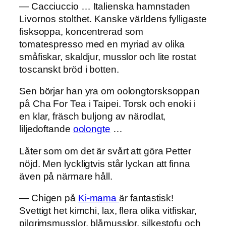
— Cacciuccio … Italienska hamnstaden
Livornos stolthet. Kanske världens fylligaste
fisksoppa, koncentrerad som
tomatespresso med en myriad av olika
småfiskar, skaldjur, musslor och lite rostat
toscanskt bröd i botten.
Sen börjar han yra om oolongtorsksoppan
på Cha For Tea i Taipei. Torsk och enoki i
en klar, fräsch buljong av närodlat,
liljedoftande
oolongte
…
Låter som om det är svårt att göra Petter
nöjd. Men lyckligtvis står lyckan att finna
även på närmare håll.
— Chigen på
Ki-mama
är fantastisk!
Svettigt het kimchi, lax, flera olika vitfiskar,
pilgrimsmusslor, blåmusslor, silkestofu och