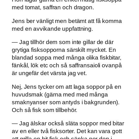
med tomat, saffran och dragon.
Jens ber vänligt men betämt att få komma
med en avvikande uppfattning.
— Jag tillhör dem som inte gillar de där
grytiga fisksopporna särskilt mycket. En
blandad soppa med många olika fiskbitar,
fänkål, lök etc och så saffransaioli ovanpå
är ungefär det värsta jag vet.
Nej, Jens tycker om att laga soppor på en
huvudsmak (gärna med med många
smaknyanser som antyds i bakgrunden).
Och så fisk som tillbehör.
— Jag älskar också släta soppor med bitar
av en eller två fisksorter. Det kan vara gott
att grilla en bit fisk och sänka ner den i