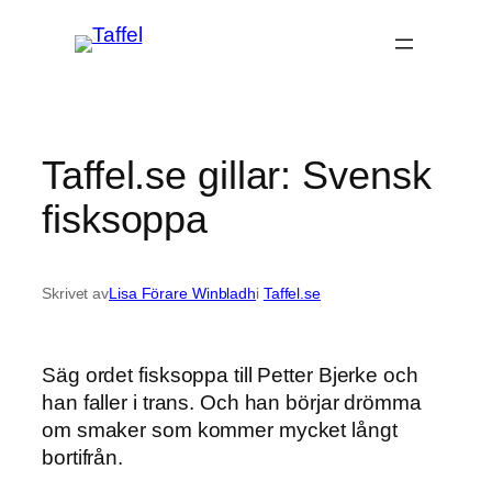
Hoppa
till
innehåll
Taffel.se gillar: Svensk
fisksoppa
Skrivet av
Lisa Förare Winbladh
i
Taffel.se
Säg ordet fisksoppa till Petter Bjerke och
han faller i trans. Och han börjar drömma
om smaker som kommer mycket långt
bortifrån.