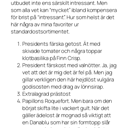
utbudet inte ens särskilt intressant. Men
som alla vet kan “mycket” ibland kompensera
för brist på “intressant”. Hur som helst är det
här några av mina favoriter ur
standardostsortimentet.
Presidents färska getost. Ät med
skivade tomater och några toppar
klotbasilika på Finn Crisp.
President färskost med valnötter. Ja, jag
vet att det är mig det är fel på. Men jag
gillar verkligen den här hejdlöst vulgära
godisosten med drag av lönnsirap.
Extralagrad prästost
Papillons Roquefort. Men bara om den
börjat skifta lite i vackert gult. När det
gäller ädelost är mognad så viktigt att
en Danablu som har sin formtopp slår