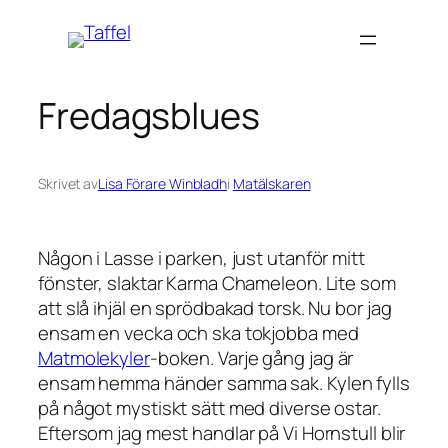
Hoppa
till
innehåll
Fredagsblues
Skrivet av
Lisa Förare Winbladh
i
Matälskaren
Någon i Lasse i parken, just utanför mitt
fönster, slaktar Karma Chameleon. Lite som
att slå ihjäl en sprödbakad torsk. Nu bor jag
ensam en vecka och ska tokjobba med
Matmolekyler
-boken. Varje gång jag är
ensam hemma händer samma sak. Kylen fylls
på något mystiskt sätt med diverse ostar.
Eftersom jag mest handlar på Vi Hornstull blir