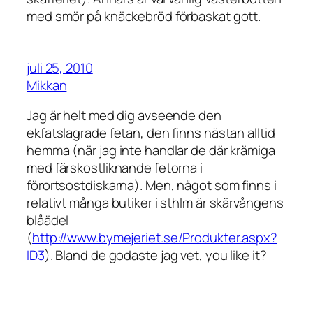
med smör på knäckebröd förbaskat gott.
juli 25, 2010
Mikkan
Jag är helt med dig avseende den
ekfatslagrade fetan, den finns nästan alltid
hemma (när jag inte handlar de där krämiga
med färskostliknande fetorna i
förortsostdiskarna). Men, något som finns i
relativt många butiker i sthlm är skärvångens
blåädel
(
http://www.bymejeriet.se/Produkter.aspx?
ID3
). Bland de godaste jag vet, you like it?