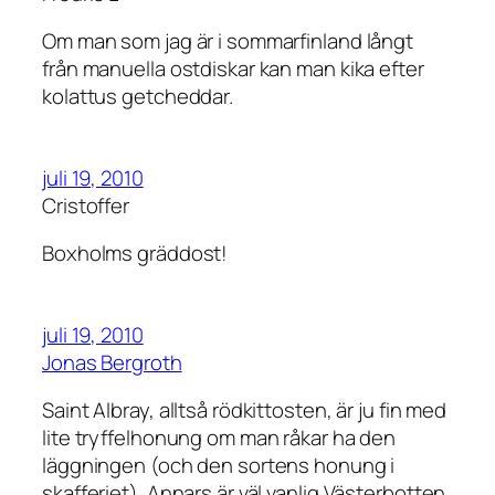
Om man som jag är i sommarfinland långt
från manuella ostdiskar kan man kika efter
kolattus getcheddar.
juli 19, 2010
Cristoffer
Boxholms gräddost!
juli 19, 2010
Jonas Bergroth
Saint Albray, alltså rödkittosten, är ju fin med
lite tryffelhonung om man råkar ha den
läggningen (och den sortens honung i
skafferiet). Annars är väl vanlig Västerbotten