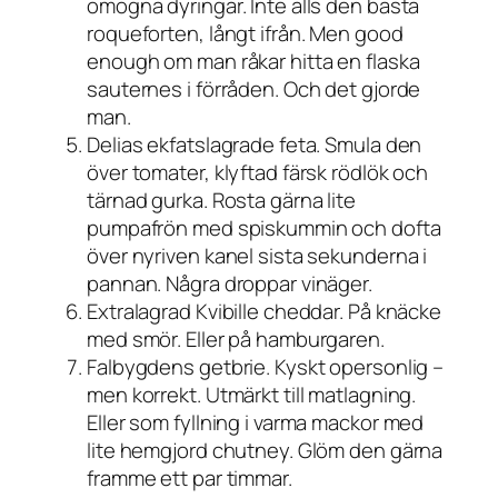
omogna dyringar. Inte alls den bästa
roqueforten, långt ifrån. Men good
enough om man råkar hitta en flaska
sauternes i förråden. Och det gjorde
man.
Delias ekfatslagrade feta. Smula den
över tomater, klyftad färsk rödlök och
tärnad gurka. Rosta gärna lite
pumpafrön med spiskummin och dofta
över nyriven kanel sista sekunderna i
pannan. Några droppar vinäger.
Extralagrad Kvibille cheddar. På knäcke
med smör. Eller på hamburgaren.
Falbygdens getbrie. Kyskt opersonlig –
men korrekt. Utmärkt till matlagning.
Eller som fyllning i varma mackor med
lite hemgjord chutney. Glöm den gärna
framme ett par timmar.