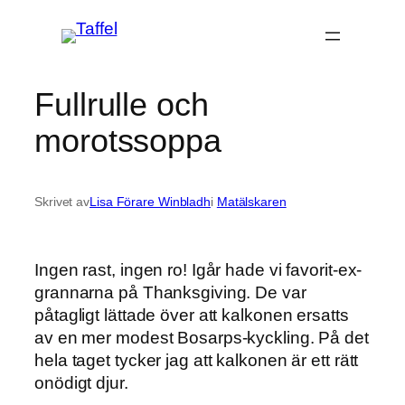
Hoppa
till
innehåll
Fullrulle och
morotssoppa
Skrivet av
Lisa Förare Winbladh
i
Matälskaren
Ingen rast, ingen ro! Igår hade vi favorit-ex-
grannarna på Thanksgiving. De var
påtagligt lättade över att kalkonen ersatts
av en mer modest Bosarps-kyckling. På det
hela taget tycker jag att kalkonen är ett rätt
onödigt djur.