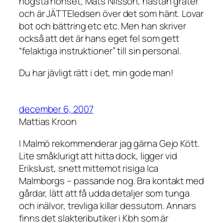
högsta hönset, Mats Nilsson, nästan gråter
och är JÄTTEledsen över det som hänt. Lovar
bot och bättring etc etc. Men han skriver
också att det är hans eget fel som gett
“felaktiga instruktioner” till sin personal.
Du har jävligt rätt i det, min gode man!
december 6, 2007
Mattias Kroon
I Malmö rekommenderar jag gärna Gejo Kött.
Lite småklurigt att hitta dock, ligger vid
Erikslust, snett mittemot risiga Ica
Malmborgs – passande nog. Bra kontakt med
gårdar, lätt att få udda detaljer som tunga
och inälvor, trevliga killar dessutom. Annars
finns det slakteributiker i Kbh som är