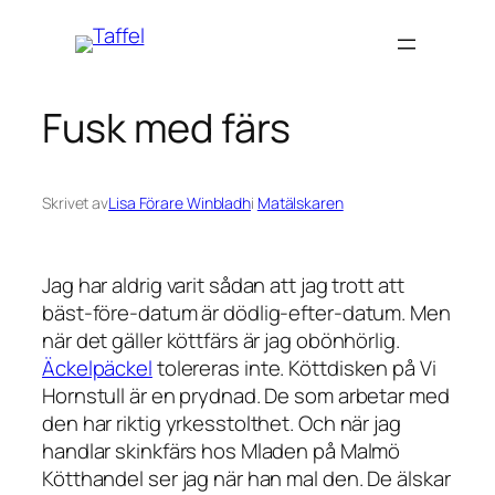
Hoppa
till
innehåll
Fusk med färs
Skrivet av
Lisa Förare Winbladh
i
Matälskaren
Jag har aldrig varit sådan att jag trott att
bäst-före-datum är dödlig-efter-datum. Men
när det gäller köttfärs är jag obönhörlig.
Äckelpäckel
tolereras inte. Köttdisken på Vi
Hornstull är en prydnad. De som arbetar med
den har riktig yrkesstolthet. Och när jag
handlar skinkfärs hos Mladen på Malmö
Kötthandel ser jag när han mal den. De älskar