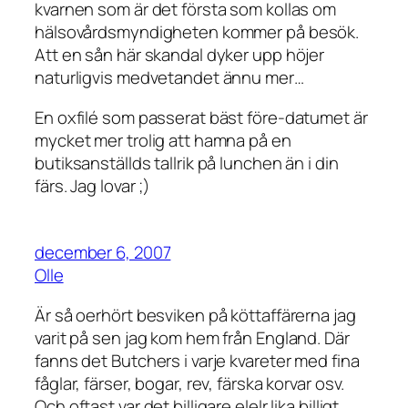
kvarnen som är det första som kollas om
hälsovårdsmyndigheten kommer på besök.
Att en sån här skandal dyker upp höjer
naturligvis medvetandet ännu mer…
En oxfilé som passerat bäst före-datumet är
mycket mer trolig att hamna på en
butiksanställds tallrik på lunchen än i din
färs. Jag lovar ;)
december 6, 2007
Olle
Är så oerhört besviken på köttaffärerna jag
varit på sen jag kom hem från England. Där
fanns det Butchers i varje kvareter med fina
fåglar, färser, bogar, rev, färska korvar osv.
Och oftast var det billigare elelr lika billigt