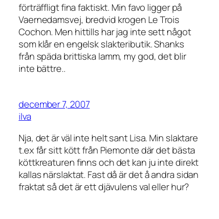
förträffligt fina faktiskt. Min favo ligger på
Vaernedamsvej, bredvid krogen Le Trois
Cochon. Men hittills har jag inte sett något
som klår en engelsk slakteributik. Shanks
från späda brittiska lamm, my god, det blir
inte bättre..
december 7, 2007
ilva
Nja, det är väl inte helt sant Lisa. Min slaktare
t.ex får sitt kött från Piemonte där det bästa
köttkreaturen finns och det kan ju inte direkt
kallas närslaktat. Fast då är det å andra sidan
fraktat så det är ett djävulens val eller hur?