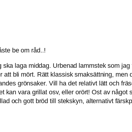
ste be om råd..!
g ska laga middag. Urbenad lammstek som jag fyl
för att bli mört. Rätt klassisk smaksättning, men de
llandes grönsaker. Vill ha det relativt lätt och fr
 kan vara grillat osv, eller orört! Ost av något sl
ad och gott bröd till stekskyn, alternativt färs