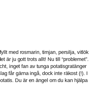
lt med rosmarin, timjan, persilja, vitlök
t är ju gott trots allt! Nu till “problemet”.
äscht, inget fan av tunga potatisgratänger
ag får gärna ingå, dock inte räkost (!). I
kpotatis. Du är en ängel om du kan hjälpa