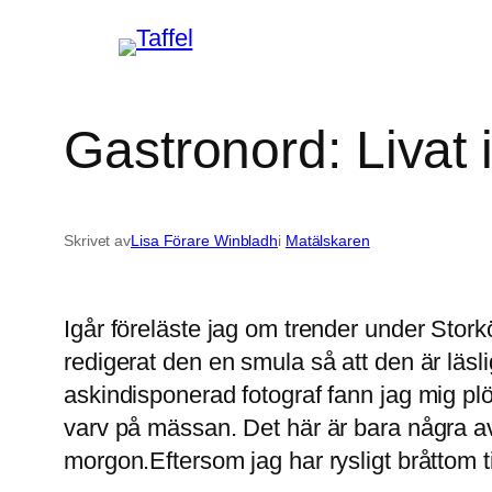
Hoppa
till
innehåll
Gastronord: Livat 
Skrivet av
Lisa Förare Winbladh
i
Matälskaren
Igår föreläste jag om trender under Stor
redigerat den en smula så att den är läs
askindisponerad fotograf fann jag mig plö
varv på mässan. Det här är bara några av a
morgon.Eftersom jag har rysligt bråttom 