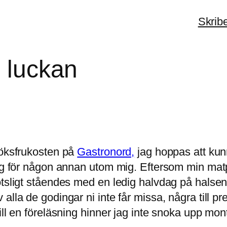
Skrib
i luckan
köksfrukosten på
Gastronord,
jag hoppas att kun
lig för någon annan utom mig. Eftersom min matp
tsligt ståendes med en ledig halvdag på halsen.
lla de godingar ni inte får missa, några till pr
till en föreläsning hinner jag inte snoka upp m