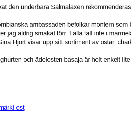
at den underbara Salmalaxen rekommenderas et
ombianska ambassaden befolkar montern som 
 jag aldrig smakat förr. I alla fall inte i marme
ina Hjort visar upp sitt sortiment av ostar, cha
hurten och ädelosten basaja är helt enkelt lit
märkt ost