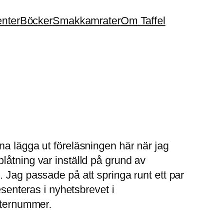
enter
Böcker
Smakkamrater
Om Taffel
na lägga ut föreläsningen här när jag
låtning var inställd på grund av
 Jag passade på att springa runt ett par
esenteras i nyhetsbrevet i
onternummer.