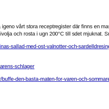
 igeno vårt stora receptregister där finns en mas
volja och rosta i ugn 200°C till sdet mjuknat. S
nninas-sallad-med-ost-valnotter-och-sardelldresin
mmarens-schlager
iklar/buffe-den-basta-maten-for-varen-och-sommar