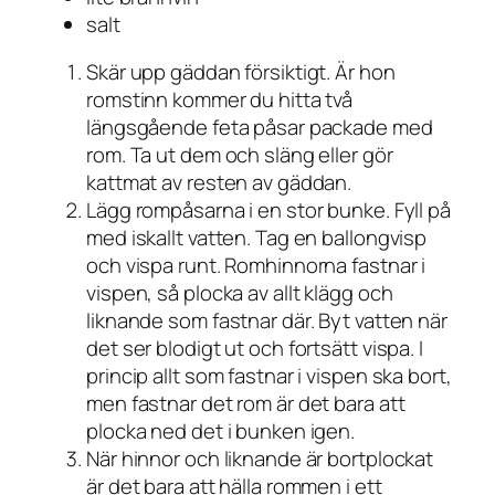
salt
Skär upp gäddan försiktigt. Är hon
romstinn kommer du hitta två
längsgående feta påsar packade med
rom. Ta ut dem och släng eller gör
kattmat av resten av gäddan.
Lägg rompåsarna i en stor bunke. Fyll på
med iskallt vatten. Tag en ballongvisp
och vispa runt. Romhinnorna fastnar i
vispen, så plocka av allt klägg och
liknande som fastnar där. Byt vatten när
det ser blodigt ut och fortsätt vispa. I
princip allt som fastnar i vispen ska bort,
men fastnar det rom är det bara att
plocka ned det i bunken igen.
När hinnor och liknande är bortplockat
är det bara att hälla rommen i ett