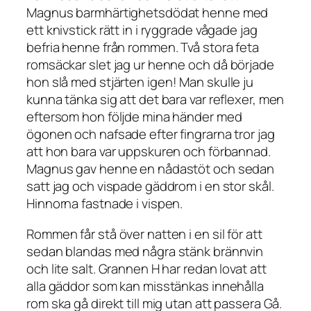
Magnus barmhärtighetsdödat henne med
ett knivstick rätt in i ryggrade vågade jag
befria henne från rommen. Två stora feta
romsäckar slet jag ur henne
och då började
hon slå med stjärten igen
! Man skulle ju
kunna tänka sig att det bara var reflexer, men
eftersom hon följde mina händer med
ögonen och nafsade efter fingrarna tror jag
att hon bara var uppskuren och förbannad.
Magnus gav henne en nådastöt och sedan
satt jag och vispade gäddrom i en stor skål.
Hinnorna fastnade i vispen.
Rommen får stå över natten i en sil för att
sedan blandas med några stänk brännvin
och lite salt. Grannen H har redan lovat att
alla gäddor som kan misstänkas innehålla
rom ska gå direkt till mig utan att passera Gå.