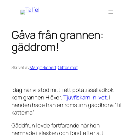
Hoppa
till
innehåll
Gåva från grannen:
gäddrom!
Skrivet av
Margit Richert
i
Gittos mat
Idag när vi stod mitt i ett potatissalladkok
kom grannen H över.
Tjuvfiskarn, ni vet
. I
handen hade han en romstinn gäddhona “till
katterna”.
Gäddfrun levde fortfarande när hon
hamnade i slasken och först efter att