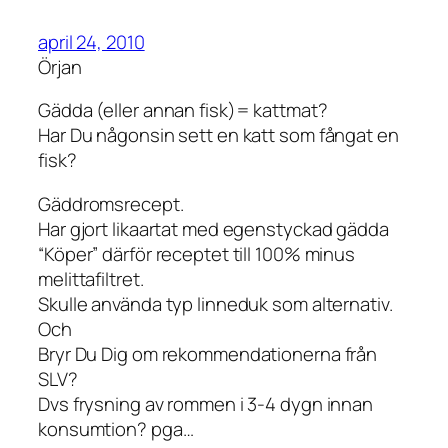
april 24, 2010
Örjan
Gädda (eller annan fisk)= kattmat?
Har Du någonsin sett en katt som fångat en
fisk?
Gäddromsrecept.
Har gjort likaartat med egenstyckad gädda
“Köper” därför receptet till 100% minus
melittafiltret.
Skulle använda typ linneduk som alternativ.
Och
Bryr Du Dig om rekommendationerna från
SLV?
Dvs frysning av rommen i 3-4 dygn innan
konsumtion? pga…