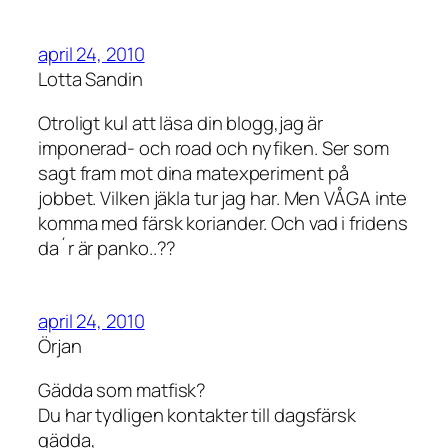
april 24, 2010
Lotta Sandin
Otroligt kul att läsa din blogg,jag är
imponerad- och road och nyfiken. Ser som
sagt fram mot dina matexperiment på
jobbet. Vilken jäkla tur jag har. Men VÅGA inte
komma med färsk koriander. Och vad i fridens
da´r är panko..??
april 24, 2010
Örjan
Gädda som matfisk?
Du har tydligen kontakter till dagsfärsk
gädda,