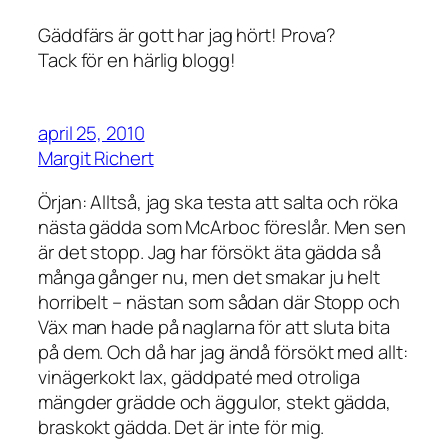
Gäddfärs är gott har jag hört! Prova?
Tack för en härlig blogg!
april 25, 2010
Margit Richert
Örjan: Alltså, jag ska testa att salta och röka
nästa gädda som McArboc föreslår. Men sen
är det stopp. Jag har försökt äta gädda så
många gånger nu, men det smakar ju helt
horribelt – nästan som sådan där Stopp och
Väx man hade på naglarna för att sluta bita
på dem. Och då har jag ändå försökt med allt:
vinägerkokt lax, gäddpaté med otroliga
mängder grädde och äggulor, stekt gädda,
braskokt gädda. Det är inte för mig.