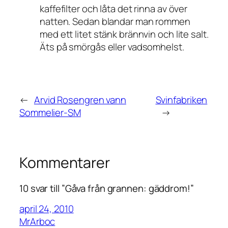
kaffefilter och låta det rinna av över
natten. Sedan blandar man rommen
med ett litet stänk brännvin och lite salt.
Äts på smörgås eller vadsomhelst.
←
Arvid Rosengren vann
Svinfabriken
Sommelier-SM
→
Kommentarer
10 svar till ”Gåva från grannen: gäddrom!”
april 24, 2010
MrArboc