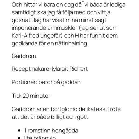
Och hittar vi bara en dag då¨vi båda är lediga
samtidigt ska jag få följa med och vittja
gösnät. Jag har visat mina minst sagt
imponerande armmuskler (jag ser ut som
Karl-Alfred ungefär) och H har funnit dem
godkända för en nätinhalning.
Gäddrom
Receptmakare: Margit Richert
Portioner: beror på gäddan
Tid: 20 minuter
Gäddrom är en bortglömd delikatess, trots
att det är både billigt och gott!
1 romstinn hongädda
lite brännvin