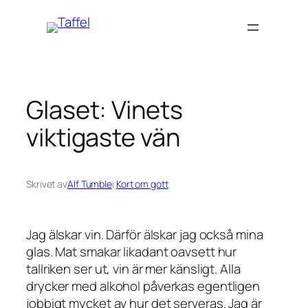
Hoppa
till
innehåll
Glaset: Vinets
viktigaste vän
Skrivet av
Alf Tumble
i
Kort om gott
Jag älskar vin. Därför älskar jag också mina
glas. Mat smakar likadant oavsett hur
tallriken ser ut, vin är mer känsligt. Alla
drycker med alkohol påverkas egentligen
jobbigt mycket av hur det serveras. Jag är