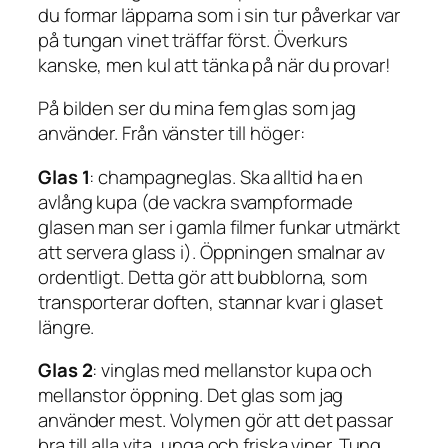
du formar läpparna som i sin tur påverkar var
på tungan vinet träffar först. Överkurs
kanske, men kul att tänka på när du provar!
På bilden ser du mina fem glas som jag
använder. Från vänster till höger:
Glas 1
: champagneglas. Ska alltid ha en
avlång kupa (de vackra svampformade
glasen man ser i gamla filmer funkar utmärkt
att servera glass i). Öppningen smalnar av
ordentligt. Detta gör att bubblorna, som
transporterar doften, stannar kvar i glaset
längre.
Glas 2
: vinglas med mellanstor kupa och
mellanstor öppning. Det glas som jag
använder mest. Volymen gör att det passar
bra till alla vita, unga och friska viner. Tung,