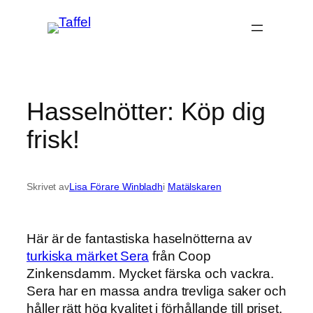
Hoppa
till
innehåll
Hasselnötter: Köp dig
frisk!
Skrivet av
Lisa Förare Winbladh
i
Matälskaren
Här är de fantastiska haselnötterna av
turkiska märket Sera
från Coop
Zinkensdamm. Mycket färska och vackra.
Sera har en massa andra trevliga saker och
håller rätt hög kvalitet i förhållande till priset.