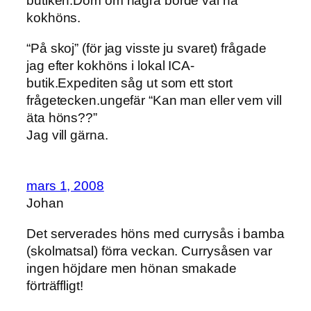
butiken.Dom om några borde väl ha
kokhöns.
“På skoj” (för jag visste ju svaret) frågade
jag efter kokhöns i lokal ICA-
butik.Expediten såg ut som ett stort
frågetecken.ungefär “Kan man eller vem vill
äta höns??”
Jag vill gärna.
mars 1, 2008
Johan
Det serverades höns med currysås i bamba
(skolmatsal) förra veckan. Currysåsen var
ingen höjdare men hönan smakade
förträffligt!