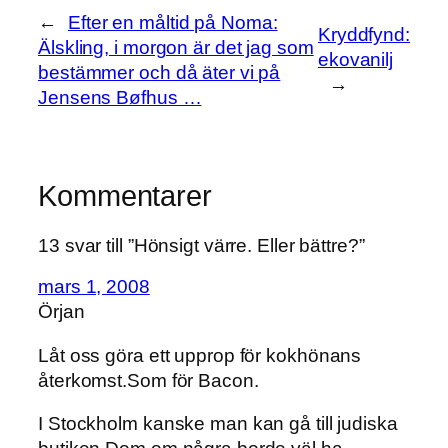
←
Efter en måltid på Noma:
Kryddfynd:
Älskling, i morgon är det jag som
ekovanilj
bestämmer och då äter vi på
→
Jensens Bøfhus …
Kommentarer
13 svar till ”Hönsigt värre. Eller bättre?”
mars 1, 2008
Örjan
Låt oss göra ett upprop för kokhönans
återkomst.Som för Bacon.
I Stockholm kanske man kan gå till judiska