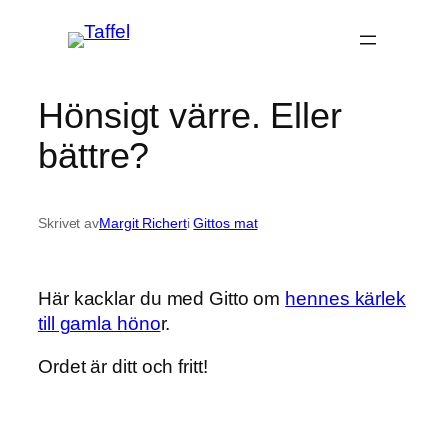
Hoppa
till
innehåll
Hönsigt värre. Eller
bättre?
Skrivet av
Margit Richert
i
Gittos mat
Här kacklar du med Gitto om
hennes kärlek
till gamla höno
r.
Ordet är ditt och fritt!