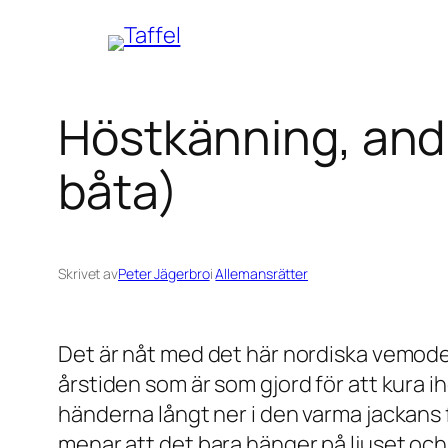
Hoppa
till
innehåll
Höstkänning, andra
båta)
Skrivet av
Peter Jägerbro
i
Allemansrätter
Det är nåt med det här nordiska vemode
årstiden som är som gjord för att kura 
händerna långt ner i den varma jackans f
menar att det bara hänger på ljuset och