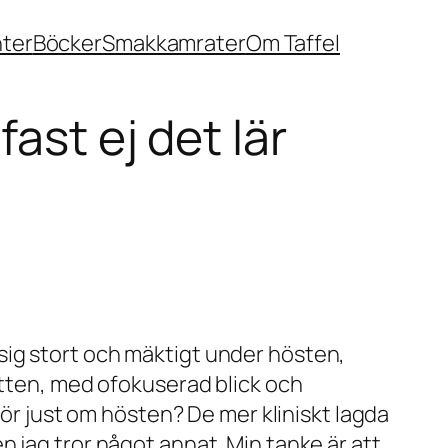
nter
Böcker
Smakkamrater
Om Taffel
ast ej det lär
sig stort och mäktigt under hösten,
atten, med ofokuserad blick och
för just om hösten? De mer kliniskt lagda
 jag tror något annat. Min tanke är att