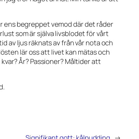
erar ens begreppet vemod där det råder
lust som är själva livsblodet för vårt
id av ljus räknats av från vår nota och
östen lär oss att livet kan mätas och
i kvar? År? Passioner? Måltider att
d.
Signifikant gott: kålpudding
→