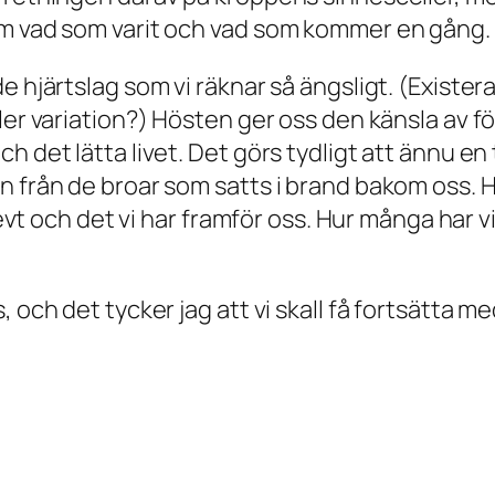
om vad som varit och vad som kommer en gång.
de hjärtslag som vi räknar så ängsligt. (Exist
er variation?) Hösten ger oss den känsla av för
 det lätta livet. Det görs tydligt att ännu en t
n från de broar som satts i brand bakom oss. H
 levt och det vi har framför oss. Hur många har v
 och det tycker jag att vi skall få fortsätta me