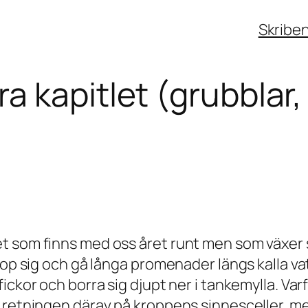
Skribe
 kapitlet (grubblar, f
t som finns med oss året runt men som växer 
ihop sig och gå långa promenader längs kalla v
ickor och borra sig djupt ner i tankemylla. Var
 retningen därav på kroppens sinnesceller, men