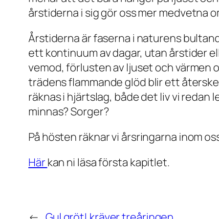
årstiderna i sig gör oss mer medvetna 
Årstiderna är faserna i naturens bultan
ett kontinuum av dagar, utan årstider ell
vemod, förlusten av ljuset och värmen och
trädens flammande glöd blir ett återske
räknas i hjärtslag, både det liv vi redan
minnas? Sorger?
På hösten räknar vi årsringarna inom oss,
Här
kan ni läsa första kapitlet.
←
Gul gröt! kräver treåringen