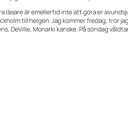
a läsare är emellertid inte att göra er avundsj
tockholm till helgen. Jag kommer fredag, tror j
ns, DeVille, Monarki kanske. På söndag våldta