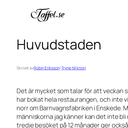
Hoppa
till
innehåll
Huvudstaden
Skrivet av
Robin Eriksson
i
Tryne till knorr
Det är mycket som talar för att veckan 
har bokat hela restaurangen, och inte v
norr om Barnvagnsfabriken i Enskede. M
människorna jag känner kan det inte bli 
tredje besöket på 12 månader ger också