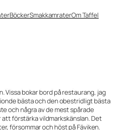
nter
Böcker
Smakkamrater
Om Taffel
n. Vissa bokar bord på restaurang, jag
tionde bästa och den obestridligt bästa
aste och några av de mest spårade
r att förstärka vildmarkskänslan. Det
ter, försommar och höst på Fäviken.