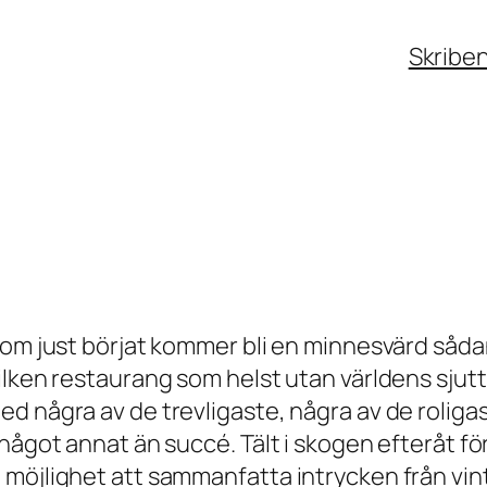
Skribe
som just börjat kommer bli en minnesvärd såda
ilken restaurang som helst utan världens sjut
ed några av de trevligaste, några av de rolig
något annat än succé. Tält i skogen efteråt fö
 möjlighet att sammanfatta intrycken från vin