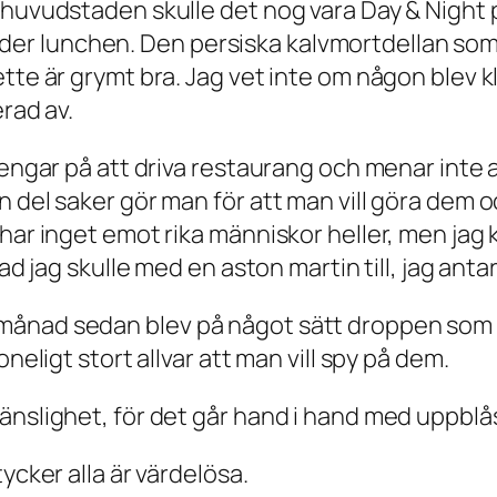
i huvudstaden skulle det nog vara Day & Night
 lunchen. Den persiska kalvmortdellan som är 
ette är grymt bra. Jag vet inte om någon blev 
rad av.
engar på att driva restaurang och menar inte all
n del saker gör man för att man vill göra dem
har inget emot rika människor heller, men jag k
d jag skulle med en aston martin till, jag antar 
ånad sedan blev på något sätt droppen som fic
neligt stort allvar att man vill spy på dem.
änslighet, för det går hand i hand med uppblå
ycker alla är värdelösa.