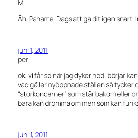
M
Åh, Paname. Dags att gå dit igen snart. I
juni 1, 2011
per
ok, vi får se när jag dyker ned, börjar k
vad gäller nyöppnade ställen så tycker då
“storkoncerner” som står bakom eller o
bara kan drömma om men som kan funka 
juni 1, 2011