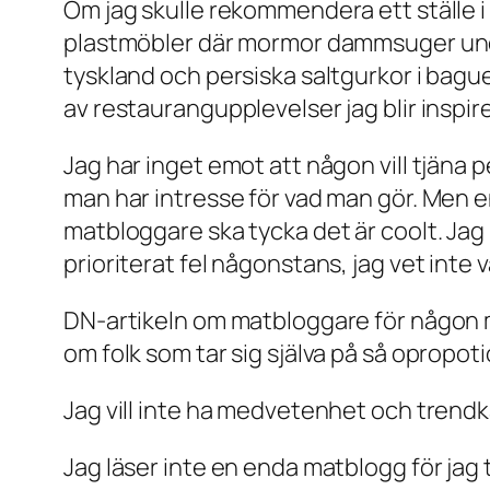
Om jag skulle rekommendera ett ställe 
plastmöbler där mormor dammsuger under
tyskland och persiska saltgurkor i bagu
av restaurangupplevelser jag blir inspire
Jag har inget emot att någon vill tjäna p
man har intresse för vad man gör. Men e
matbloggare ska tycka det är coolt. Jag 
prioriterat fel någonstans, jag vet inte va
DN-artikeln om matbloggare för någon m
om folk som tar sig själva på så opropotio
Jag vill inte ha medvetenhet och trendk
Jag läser inte en enda matblogg för jag t