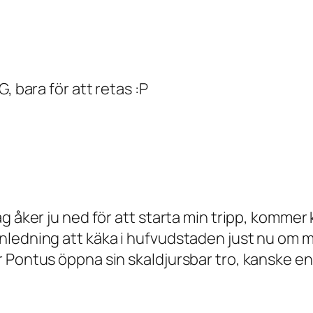
, bara för att retas :P
g åker ju ned för att starta min tripp, komme
ledning att käka i hufvudstaden just nu om ma
 Pontus öppna sin skaldjursbar tro, kanske en