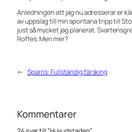
Anledningen att jag nu adresserar er kär
av uppslag till min spontana tripp till S
just så mycket jag planerat. Svartensgre
Roffes. Men mer?
←
Sparris: Fullständig färsking
Kommentarer
24 svar till ”Huvudstaden”