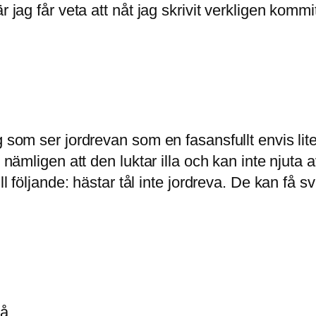
 jag får veta att nåt jag skrivit verkligen kommit
ig som ser jordrevan som en fasansfullt envis l
g nämligen att den luktar illa och kan inte njuta
ill följande: hästar tål inte jordreva. De kan få 
å.