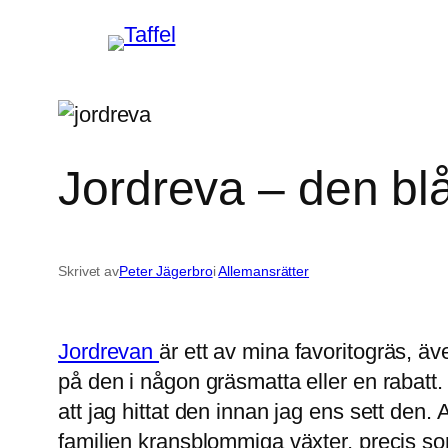
Hoppa
till
innehåll
Jordreva – den blå
Skrivet av
Peter Jägerbro
i
Allemansrätter
Jordrevan
är ett av mina favoritogräs, äve
på den i någon gräsmatta eller en rabatt. 
att jag hittat den innan jag ens sett den. 
familjen kransblommiga växter, precis so