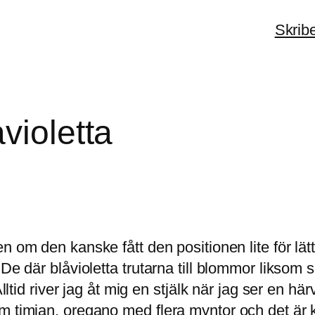
Skrib
violetta
n om den kanske fått den positionen lite för lättvi
De där blåvioletta trutarna till blommor liksom s
Alltid river jag åt mig en stjälk när jag ser en h
m timjan, oregano med flera myntor och det är 