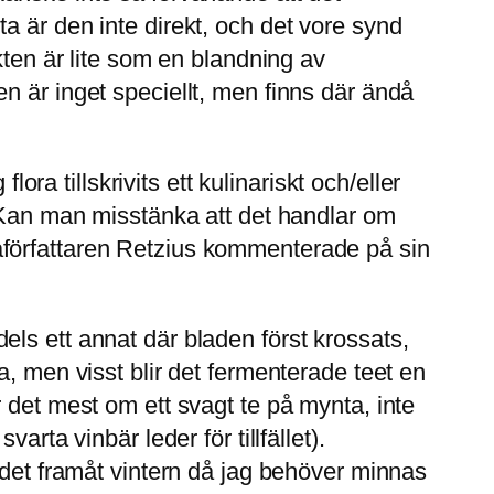
a är den inte direkt, och det vore synd
kten är lite som en blandning av
n är inget speciellt, men finns där ändå
ora tillskrivits ett kulinariskt och/eller
. Kan man misstänka att det handlar om
aförfattaren Retzius kommenterade på sin
 dels ett annat där bladen först krossats,
, men visst blir det fermenterade teet en
 det mest om ett svagt te på mynta, inte
rta vinbär leder för tillfället).
 det framåt vintern då jag behöver minnas