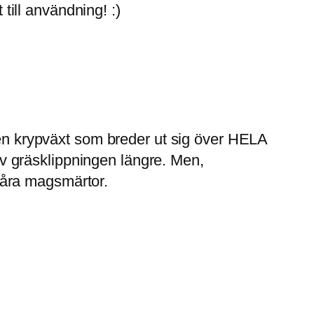
 till användning! :)
iten krypväxt som breder ut sig över HELA
 av gräsklippningen längre. Men,
svåra magsmärtor.