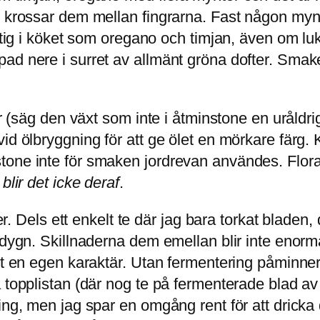
g krossar dem mellan fingrarna. Fast någon mynt
yttig i köket som oregano och timjan, även om lu
ad nere i surret av allmänt gröna dofter. Smake
 (säg den växt som inte i åtminstone en uråldrig fl
vid ölbryggning för att ge ölet en mörkare färg
tone inte för smaken jordrevan användes. Flor
blir det icke deraf
.
ter. Dels ett enkelt te där jag bara torkat bladen,
 dygn. Skillnaderna dem emellan blir inte enorma
et en egen karaktär. Utan fermentering påminner
opplistan (där nog te på fermenterade blad av sva
ing, men jag spar en omgång rent för att dricka