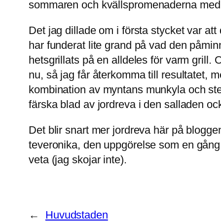
sommaren och kvällspromenaderna med t
Det jag dillade om i första stycket var at
har funderat lite grand på vad den påminn
hetsgrillats på en alldeles för varm grill
nu, så jag får återkomma till resultatet,
kombination av myntans munkyla och stekyt
färska blad av jordreva i den salladen oc
Det blir snart mer jordreva här på blog
teveronika, den uppgörelse som en gång f
veta (jag skojar inte).
←
Huvudstaden