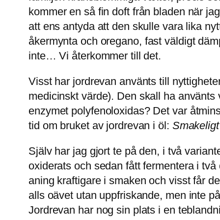
kommer en så fin doft från bladen när ja
att ens antyda att den skulle vara lika n
åkermynta och oregano, fast väldigt dämp
inte… Vi återkommer till det.
Visst har jordrevan använts till nyttigheter
medicinskt värde). Den skall ha använts 
enzymet polyfenoloxidas? Det var åtmins
tid om bruket av jordrevan i öl:
Smakeligt 
Själv har jag gjort te på den, i två varian
oxiderats och sedan fått fermentera i två
aning kraftigare i smaken och visst får d
alls oävet utan uppfriskande, men inte på t
Jordrevan har nog sin plats i en teblandn