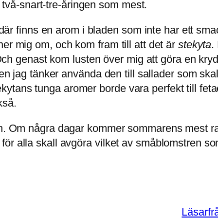
vå-snart-tre-åringen som mest.
t där finns en arom i bladen som inte har ett sm
er mig om, och kom fram till att det är
stekyta
.
. Och genast kom lusten över mig att göra en kry
 men jag tänker använda den till sallader som ska
ans tunga aromer borde vara perfekt till fetaos
kså.
gen. Om några dagar kommer sommarens mest raf
ör alla skall avgöra vilket av småblomstren som
Läsarfr