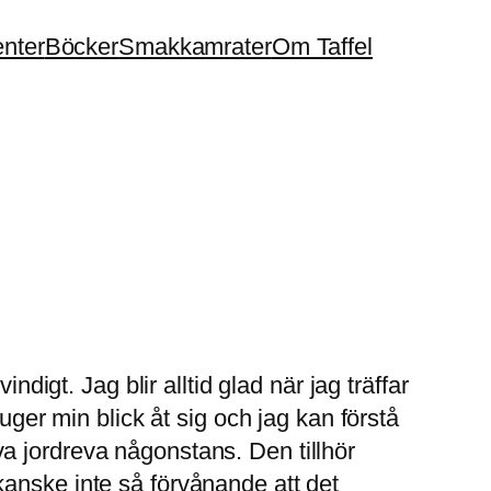
enter
Böcker
Smakkamrater
Om Taffel
ndigt. Jag blir alltid glad när jag träffar
uger min blick åt sig och jag kan förstå
ärva jordreva någonstans. Den tillhör
kanske inte så förvånande att det