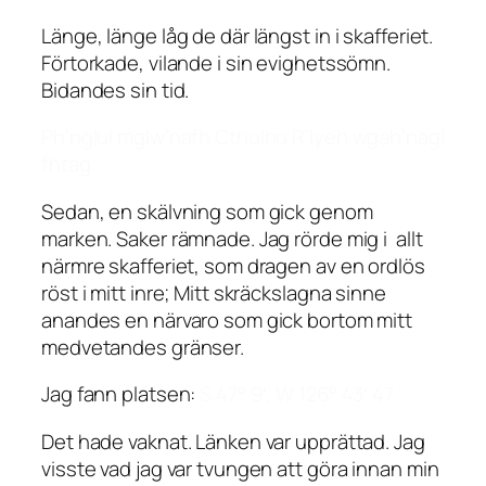
Länge, länge låg de där längst in i skafferiet.
Förtorkade, vilande i sin evighetssömn.
Bidandes sin tid.
Ph’nglui mglw’nafh Cthulhu R’lyeh wgah’nagl
fhtag.
Sedan, en skälvning som gick genom
marken. Saker rämnade. Jag rörde mig i allt
närmre skafferiet, som dragen av en ordlös
röst i mitt inre; Mitt skräckslagna sinne
anandes en närvaro som gick bortom mitt
medvetandes gränser.
Jag fann platsen:
S 47° 9′, W 126° 43′ 47
Det hade vaknat. Länken var upprättad. Jag
visste vad jag var tvungen att göra innan min