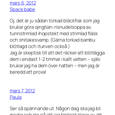
mars 6, 2012
Space babe
Oj, det är ju sådan torkad bläckfisk som jag
brukar göra qingtian-risnudelsoppa av,
tunnstrimlad ihopstekt med strimlad fläsk
och shitakesvamp. (Gärna torkad bambu
blötlagd och ituriven också.)
Jag är skeptisk till att det räcker att blötlägga
dem i endast 1-2 timmar i kallt vatten – själv
brukar jag ha dem över natten – men jag är
beredd att prova!
mars 7, 2012
Paula
Ser så spännande ut. Någon dag ska jag bli
modig och tro på att jag faktiskt klarar av att