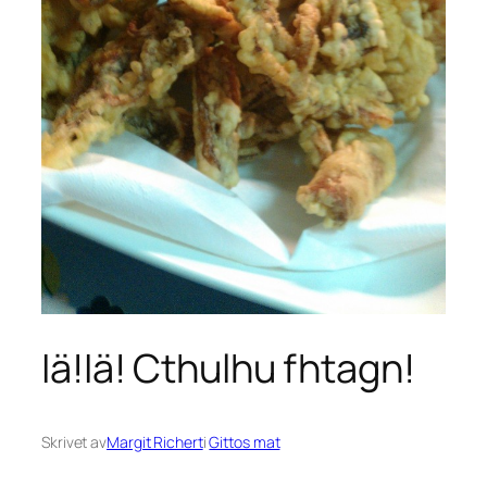
Iä!Iä! Cthulhu fhtagn!
Skrivet av
Margit Richert
i
Gittos mat