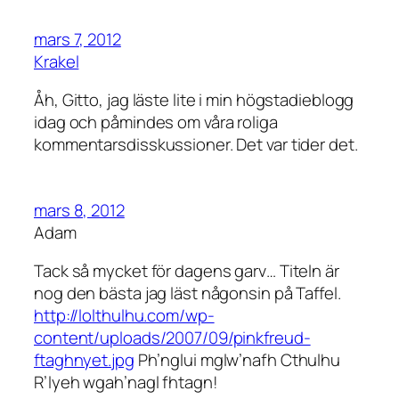
mars 7, 2012
Krakel
Åh, Gitto, jag läste lite i min högstadieblogg
idag och påmindes om våra roliga
kommentarsdisskussioner. Det var tider det.
mars 8, 2012
Adam
Tack så mycket för dagens garv… Titeln är
nog den bästa jag läst någonsin på Taffel.
http://lolthulhu.com/wp-
content/uploads/2007/09/pinkfreud-
ftaghnyet.jpg
Ph’nglui mglw’nafh Cthulhu
R’lyeh wgah’nagl fhtagn!