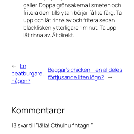
galler. Doppa grönsakerna i smeten och
fritera dem tills ytan börjar få lite färg. Ta
upp och låt rinna av och fritera sedan
bläckfisken ytterligare 1 minut. Ta upp,
låt rinna av. Ät direkt.
←
En
Beggar’s chicken – en alldeles
beatburgare,
förtjusande liten lögn?
→
någon?
Kommentarer
13 svar till ”Iä!Iä! Cthulhu fhtagn!”