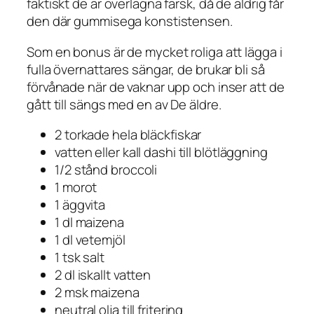
faktiskt de är överlägna färsk, då de aldrig får
den där gummisega konstistensen.
Som en bonus är de mycket roliga att lägga i
fulla övernattares sängar, de brukar bli så
förvånade när de vaknar upp och inser att de
gått till sängs med en av
De äldre
.
2 torkade hela bläckfiskar
vatten eller kall dashi till blötläggning
1/2 stånd broccoli
1 morot
1 äggvita
1 dl maizena
1 dl vetemjöl
1 tsk salt
2 dl iskallt vatten
2 msk maizena
neutral olja till fritering