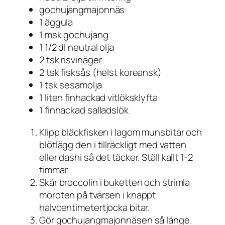
gochujangmajonnäs:
1 äggula
1 msk gochujang
1 1/2 dl neutral olja
2 tsk risvinäger
2 tsk fisksås (helst koreansk)
1 tsk sesamolja
1 liten finhackad vitlöksklyfta
1 finhackad salladslök
Klipp bläckfisken i lagom munsbitar och
blötlägg den i tillräckligt med vatten
eller dashi så det täcker. Ställ kallt 1-2
timmar.
Skär broccolin i buketten och strimla
moroten på tvärsen i knappt
halvcentimetertjocka bitar.
Gör gochujangmajonnäsen så länge.