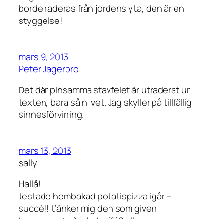
borde raderas från jordens yta, den är en
styggelse!
mars 9, 2013
Peter Jägerbro
Det där pinsamma stavfelet är utraderat ur
texten, bara så ni vet. Jag skyller på tillfällig
sinnesförvirring.
mars 13, 2013
sally
Hallå!
testade hembakad potatispizza igår –
succé!! t’änker mig den som given