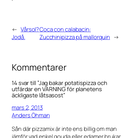
←
Vårsol?
Coca con calabacin:
Jodå.
Zucchinipizza på mallorquin
→
Kommentarer
14 svar till ”Jag bakar potatispizza och
utfärdar en VARNING för planetens
äckligaste låtsasost”
mars 2, 2013
Anders Öhman
Sån där pizzamix är inte ens billig om man
jämför vad enkel gouda eller edamer brukar