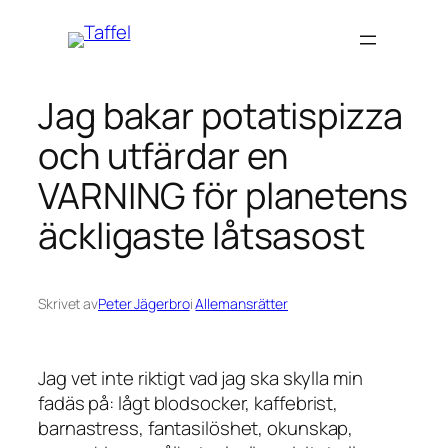
Hoppa
till
innehåll
Jag bakar potatispizza
och utfärdar en
VARNING för planetens
äckligaste låtsasost
Skrivet av
Peter Jägerbro
i
Allemansrätter
Jag vet inte riktigt vad jag ska skylla min
fadäs på: lågt blodsocker, kaffebrist,
barnastress, fantasilöshet, okunskap,