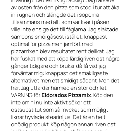
invändigt. Det var riktigt äckligt. Jag rafsade
av osten från den pizza som stod i tur att åka
in i ugnen och slängde det i soporna
tillsammans med allt som var kvar i påsen,
ville inte ens ge det till fåglarna. Jag slaktade
sambons smörgåsost istället, knappast
optimal för pizza men jämfört med
pizzamixen blev resultatet rent delikat. Jag
har fuskat med att köpa färdigriven ost några
gånger tidigare och brukar då få vad jag
förväntar mig: knappast det smakligaste
alternativet men ett smidigt sådant. Men det
här. Jag utfärdar härmed en stor och fet
VARNING för
Eldorados Pizzamix
. Köp den
inte om ni nu inte aktivt söker ett
ostsubstitut som så mycket som möjligt
liknar hyvlade stearinljus. Det är en helt
onödig produkt. Köp någon annan riven ost