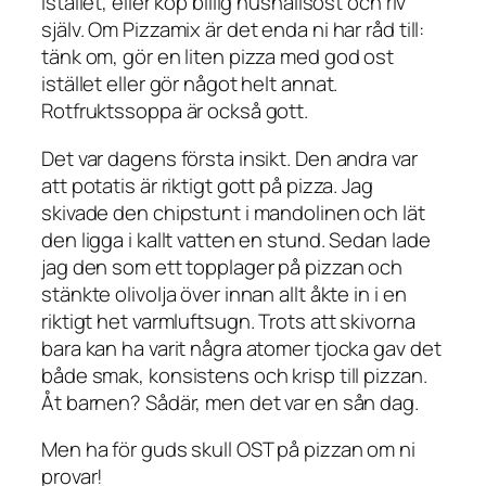
istället, eller köp billig hushållsost och riv
själv. Om Pizzamix är det enda ni har råd till:
tänk om, gör en liten pizza med god ost
istället eller gör något helt annat.
Rotfruktssoppa är också gott.
Det var dagens första insikt. Den andra var
att potatis är riktigt gott på pizza. Jag
skivade den chipstunt i mandolinen och lät
den ligga i kallt vatten en stund. Sedan lade
jag den som ett topplager på pizzan och
stänkte olivolja över innan allt åkte in i en
riktigt het varmluftsugn. Trots att skivorna
bara kan ha varit några atomer tjocka gav det
både smak, konsistens och krisp till pizzan.
Åt barnen? Sådär, men det var en sån dag.
Men ha för guds skull OST på pizzan om ni
provar!