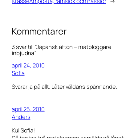
Krasse
Amposta, ramslök och nässlor
→
Kommentarer
3 svar till ”Japansk afton – matbloggare
inbjudna”
april 24, 2010
Sofia
Svarar ja på allt. Låter väldans spännande.
april 25, 2010
Anders
Kul Sofia!
Då har jag två matbloggare anmälda så långt.