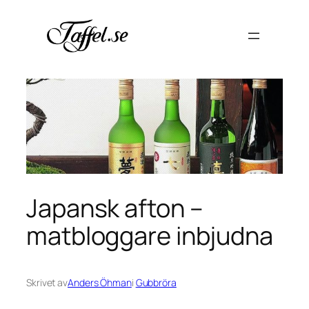
Hoppa
till
innehåll
Japansk afton –
matbloggare inbjudna
Skrivet av
Anders Öhman
i
Gubbröra