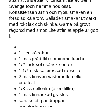
sparris. Ändå äter vi pinsamt lite av den i
Sverige (och hemma hos oss).
Konsistensen är fin och mjöll, smaken en
förädlad kålarom. Salladen smakar utmärkt
med rökt lax och skinka. Gärna på grovt
rågbröd med smör. Lite strimlat äpple är gott
i.
1 liten kålrabbi
1 msk gräddfil eller creme fraiche
1/2 msk söt skånsk senap
1 1/2 msk kallpressad rapsolja
2 msk finriven västerbotten eller
prästost
1/3 tsk sellerifrö (eller dillfrö)
1 msk finhackad gräslök
kanske ett par droppar
äppelcidervinäger