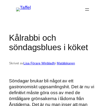
Hoppa
till
innehåll
Kålrabbi och
söndagsblues i köket
Skrivet av
Lisa Förare Winbladh
i
Matälskaren
Söndagar brukar bli något av ett
gastronomiskt uppsamlingshit. Det är nu vi
definitivt måste göra oss av med de
ömtåligare grönsakerna i lådorna från
Årstiderna. Det är nu man inser att man