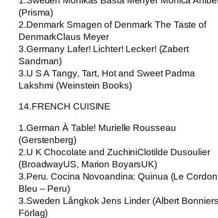
1.Sweden Monikas Basta Menyer Monica Ahlbe
(Prisma)
2.Denmark Smagen of Denmark The Taste of
DenmarkClaus Meyer
3.Germany Lafer! Lichter! Lecker! (Zabert
Sandman)
3.U S A Tangy, Tart, Hot and Sweet Padma
Lakshmi (Weinstein Books)
14.FRENCH CUISINE
1.German À Table! Murielle Rousseau
(Gerstenberg)
2.U K Chocolate and ZuchiniClotilde Dusoulier
(BroadwayUS, Marion BoyarsUK)
3.Peru. Cocina Novoandina: Quinua (Le Cordon
Bleu – Peru)
3.Sweden Långkok Jens Linder (Albert Bonnier
Förlag)