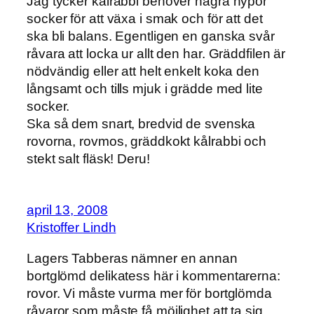
Jag tycker kålrabbi behöver några nypor
socker för att växa i smak och för att det
ska bli balans. Egentligen en ganska svår
råvara att locka ur allt den har. Gräddfilen är
nödvändig eller att helt enkelt koka den
långsamt och tills mjuk i grädde med lite
socker.
Ska så dem snart, bredvid de svenska
rovorna, rovmos, gräddkokt kålrabbi och
stekt salt fläsk! Deru!
april 13, 2008
Kristoffer Lindh
Lagers Tabberas nämner en annan
bortglömd delikatess här i kommentarerna:
rovor. Vi måste vurma mer för bortglömda
råvaror som måste få möjlighet att ta sig