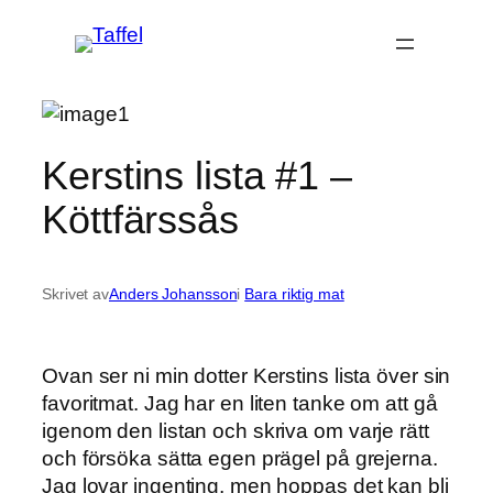
Hoppa
till
innehåll
Kerstins lista #1 –
Köttfärssås
Skrivet av
Anders Johansson
i
Bara riktig mat
Ovan ser ni min dotter Kerstins lista över sin
favoritmat. Jag har en liten tanke om att gå
igenom den listan och skriva om varje rätt
och försöka sätta egen prägel på grejerna.
Jag lovar ingenting, men hoppas det kan bli