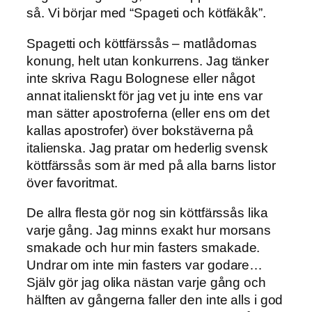
så. Vi börjar med “Spageti och kötfäkåk”.
Spagetti och köttfärssås – matlådornas
konung, helt utan konkurrens. Jag tänker
inte skriva Ragu Bolognese eller något
annat italienskt för jag vet ju inte ens var
man sätter apostroferna (eller ens om det
kallas apostrofer) över bokstäverna på
italienska. Jag pratar om hederlig svensk
köttfärssås som är med på alla barns listor
över favoritmat.
De allra flesta gör nog sin köttfärssås lika
varje gång. Jag minns exakt hur morsans
smakade och hur min fasters smakade.
Undrar om inte min fasters var godare…
Själv gör jag olika nästan varje gång och
hälften av gångerna faller den inte alls i god