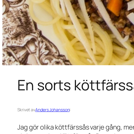
En sorts köttfärs
Skrivet av
Anders Johansson
i
Jag gör olika köttfärssås varje gång, men