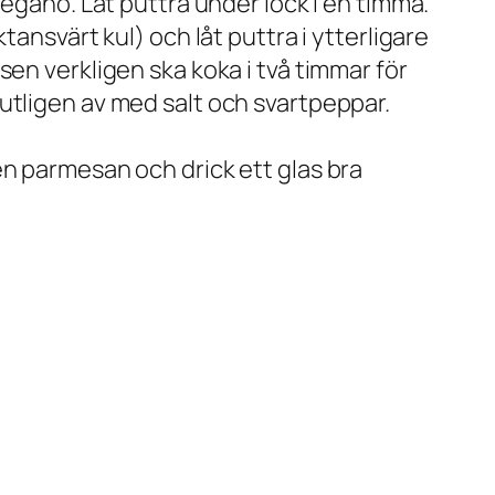
regano. Låt puttra under lock i en timma.
ansvärt kul) och låt puttra i ytterligare
en verkligen ska koka i två timmar för
utligen av med salt och svartpeppar.
en parmesan och drick ett glas bra