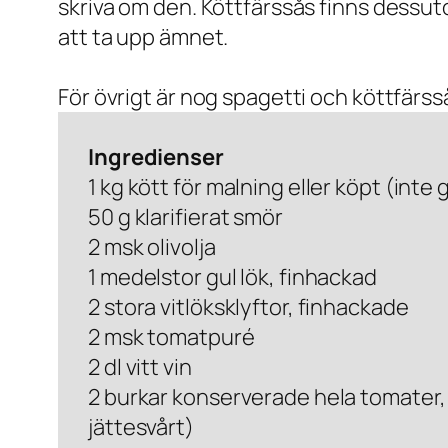
skriva om den. Köttfärssås finns dess
att ta upp ämnet.
För övrigt är nog spagetti och köttfärss
Ingredienser
1 kg kött för malning eller köpt (inte
50 g klarifierat smör
2 msk olivolja
1 medelstor gul lök, finhackad
2 stora vitlöksklyftor, finhackade
2 msk tomatpuré
2 dl vitt vin
2 burkar konserverade hela tomater,
jättesvårt)