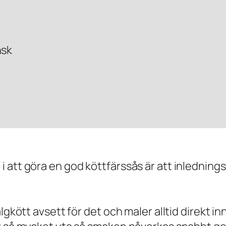
nsk
 att göra en god köttfärssås är att inlednings
lgkött avsett för det och maler alltid direkt in