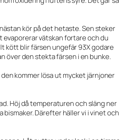
om oxidering i luftens syre. Det går så
nästan kör på det hetaste. Sen steker
t evaporerar vätskan fortare och du
llt kött blir färsen ungefär 93X godare
an över den stekta färsen i en bunke.
 så den kommer lösa ut mycket järnjoner
rtad. Höj då temperaturen och släng ner
bismaker. Därefter häller vi i vinet och