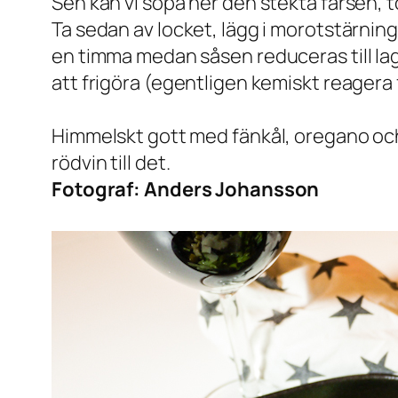
Sen kan vi sopa ner den stekta färsen, t
Ta sedan av locket, lägg i morotstärninga
en timma medan såsen reduceras till lago
att frigöra (egentligen kemiskt reagera
Himmelskt gott med fänkål, oregano och 
rödvin till det.
Fotograf:
Anders Johansson