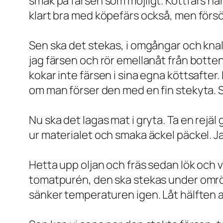
smak på färsen som möjligt. Köttfärs ha
klart bra med köpefärs också, men försö
Sen ska det stekas, i omgångar och knal
jag färsen och rör emellanåt från bott
kokar inte färsen i sina egna köttsafter.
om man förser den med en fin stekyta. St
Nu ska det lagas mat i gryta. Ta en rejäl
ur materialet och smaka äckel päckel. J
Hetta upp oljan och fräs sedan lök och 
tomatpurén, den ska stekas under omrörni
sänker temperaturen igen. Låt hälften a