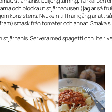
omat, stjärnanis, buljongtärning, fänkål och o
rna och plocka ut stjärnanusen (jag är så frukt
m konsistens. Nyckeln till framgång är att sås
 fram) smask från tomater och annat. Smaka sl
stjärnanis. Servera med spagetti och lite riv