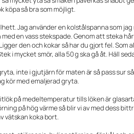
r så mycket yta så smaken påverkas snabbt gen
k köpa så bra som möjligt.
lhett. Jag använder en kolstålspanna som jag 
en med en vass stekspade. Genom att steka hår
 Ligger den och kokar så har du gjort fel. Som a
ek i mycket smör, alla 50 g ska gå åt. Häll sed
 gryta, inte i gjutjärn för maten är så pass sur
ag kör med emaljerad gryta.
vitlök på medeltemperatur tills löken är glasa
ng på hög värme så blir vi av med dess bittra 
v vätskan koka bort.