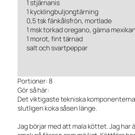
1 stjärnanis
1 kycklingbuljongtärning
0,5 tsk fänkålsfrön, mortlade
1 msk torkad oregano, gärna mexika
1 morot, fint tärnad
salt och svartpeppar
Portioner: 8
Gör så här:
Det viktigaste tekniska komponenterna i
slutligen koka såsen länge.
Jag börjar med att mala köttet. Jag har ä