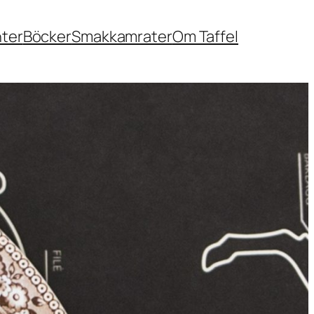
nter
Böcker
Smakkamrater
Om Taffel