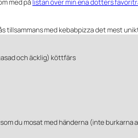
utom med på
listan över min ena dotters favorit
ås tillsammans med kebabpizza det mest unikt s
 gasad och äcklig) köttfärs
 som du mosat med händerna (inte burkarna al