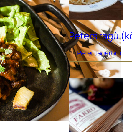
Peters ragù (
Av
Peter Jägerbro