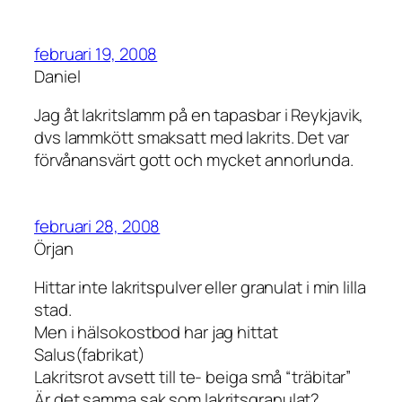
februari 19, 2008
Daniel
Jag åt lakritslamm på en tapasbar i Reykjavik,
dvs lammkött smaksatt med lakrits. Det var
förvånansvärt gott och mycket annorlunda.
februari 28, 2008
Örjan
Hittar inte lakritspulver eller granulat i min lilla
stad.
Men i hälsokostbod har jag hittat
Salus(fabrikat)
Lakritsrot avsett till te- beiga små “träbitar”
Är det samma sak som lakritsgranulat?