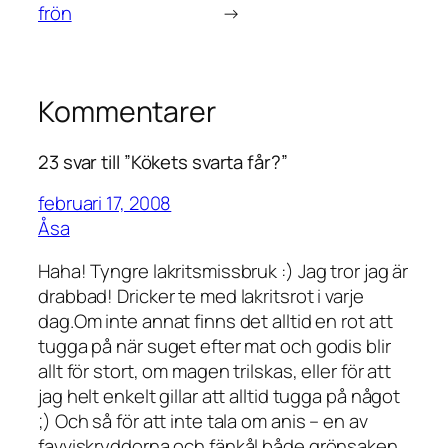
frön
→
Kommentarer
23 svar till ”Kökets svarta får?”
februari 17, 2008
Åsa
Haha! Tyngre lakritsmissbruk :) Jag tror jag är
drabbad! Dricker te med lakritsrot i varje
dag.Om inte annat finns det alltid en rot att
tugga på när suget efter mat och godis blir
allt för stort, om magen trilskas, eller för att
jag helt enkelt gillar att alltid tugga på något
;) Och så för att inte tala om anis – en av
favviskryddorna och fänkål både grönsaken