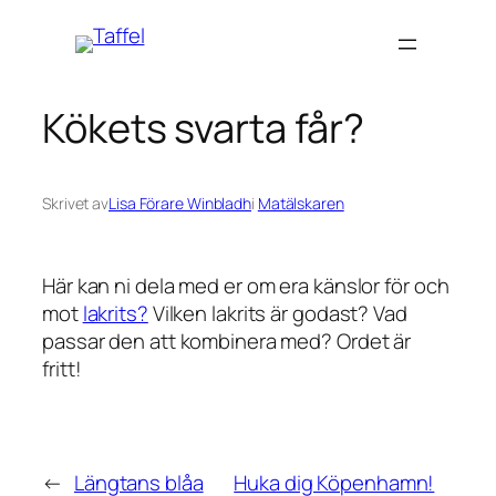
Hoppa
till
innehåll
Kökets svarta får?
Skrivet av
Lisa Förare Winbladh
i
Matälskaren
Här kan ni dela med er om era känslor för och
mot
lakrits?
Vilken lakrits är godast? Vad
passar den att kombinera med? Ordet är
fritt!
←
Längtans blåa
Huka dig Köpenhamn!