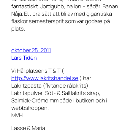
fantastiskt. Jordgubb, hallon – sådär. Banan…
Nåja. Ett bra sätt att bli av med gigantiska
flaskor semestersprit som var godare på
plats.
oktober 25, 2011
Lars Tidén
Vi Hållplatsens T & T (
http://www.lakritshandel.se
) har
Lakritzpasta (flytande rålakrits),
Lakritspulver, Söt- & Saltlakrits sirap,
Salmiak-Crémé mm både i butiken och i
webbshoppen.
MVH
Lasse & Maria