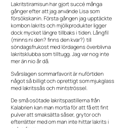
Lakritstiramisun har gjort succé många
gånger efter att jag använde Lisa som
försökskanin. Första gången jag upptäckte
kombon lakrits och mjölkprodukter ligger
dock mycket längre tillbaks i tiden. Långfil
(minns ni den? finns den kvar?) till
söndagsfrukost med lördagens överblivna
lakritsklubba som tilltugg. Jag var nog inte
mer än nio år då.
Svårslagen sommarfavorit är nuförtiden
något så billigt och oprettigt som mjukglass
med lakritssås och mintströssel.
De små osötade lakritspastillerna från
Kalabrien kan man mortla för att få ett fint
pulver att smaksätta såser, grytor och
efterrätter med om man inte hittar lakrits i