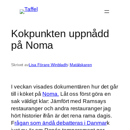
Hoppa
till
innehåll
Kokpunkten uppnådd
på Noma
Skrivet av
Lisa Förare Winbladh
i
Matälskaren
I veckan visades dokumentären hur det går
till i köket på
Noma.
Låt oss först göra en
sak väldigt klar: Jämfört med Ramsays
restauranger och andra restauranger jag
hört historier ifrån är det rena rama dagis.
F
rågan som ändå debatteras i Danmar
k