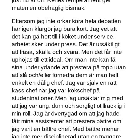
just nu är om Renés temperament ger
maten en obehaglig bismak.
Eftersom jag inte orkar köra hela debatten
här igen klargör jag bara kort. Jag vet att
det kan gå hett till i köket under service,
arbetet sker under press. Det är ursäktligt
att fräsa, skälla och svära. Men det får inte
uphöjas till ett ideal. Om man inte kan få
sina underlydande att prestera på topp utan
att slå och/eller förnedra dem är man helt
enkelt en dålig chef. Jag var själv en rätt
kass chef när jag var kökschef på
studentnationer. Men jag ursäktar mig med
att jag var ung, dum och sorgligt otillräcklig i
min roll. Jag är övertygad om att jag hade
fått mina assistenter att prestera bättre om
jag varit en bättre chef. Med bättre menar
jag inte mer disciplinerad utan en tryggare