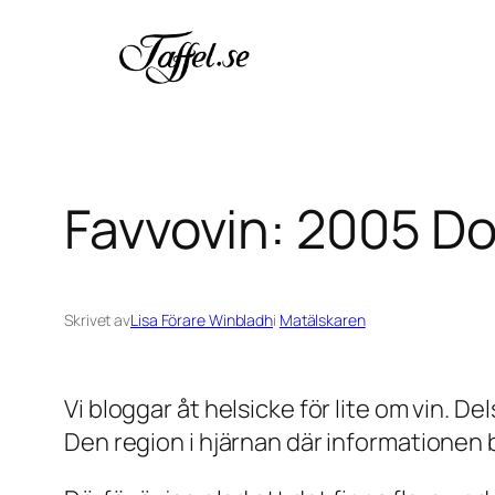
Hoppa
till
innehåll
Favvovin: 2005 Do
Skrivet av
Lisa Förare Winbladh
i
Matälskaren
Vi bloggar åt helsicke för lite om vin. Del
Den region i hjärnan där informationen 