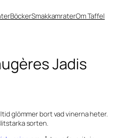
nter
Böcker
Smakkamrater
Om Taffel
augères Jadis
g alltid glömmer bort vad vinerna heter.
litstarka sorten.