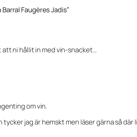
n Barral Faugères Jadis”
 att ni hållit in med vin-snacket…
ingenting om vin.
tycker jag är hemskt men läser gärna så där l