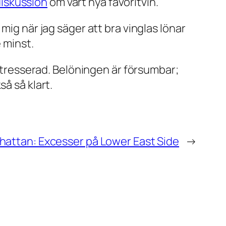
diskussion
om vårt nya favoritvin.
mig när jag säger att bra vinglas lönar
 minst.
intresserad. Belöningen är försumbar;
å så klart.
attan: Excesser på Lower East Side
→