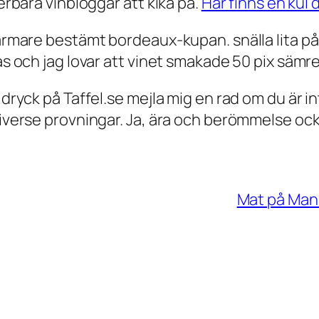
derbara vinbloggar att kika på.
Här finns en kul 
närmare bestämt bordeaux-kupan. snälla lita på 
las och jag lovar att vinet smakade 50 pix sämre
m dryck på Taffel.se mejla mig en rad om du är 
diverse provningar. Ja, ära och berömmelse ocks
Mat på Manh