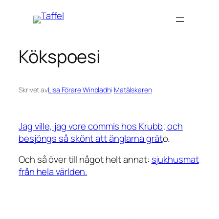
Hoppa
till
innehåll
Kökspoesi
Skrivet av
Lisa Förare Winbladh
i
Matälskaren
Jag ville, jag vore commis hos Krubb; och
besjöngs så skönt att änglarna grät
o.
Och så över till något helt annat:
sjukhusmat
från hela världen.