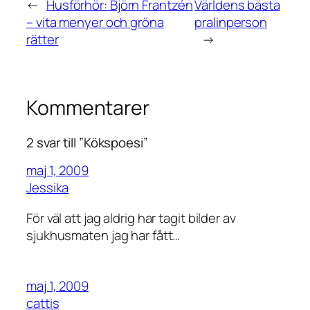
←
Husförhör: Björn Frantzén
Världens bästa
– vita menyer och gröna
pralinperson
rätter
→
Kommentarer
2 svar till ”Kökspoesi”
maj 1, 2009
Jessika
För väl att jag aldrig har tagit bilder av
sjukhusmaten jag har fått…
maj 1, 2009
cattis