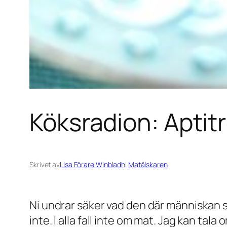
Köksradion: Aptit
Skrivet av
Lisa Förare Winbladh
i
Matälskaren
Ni undrar säker vad den där människan s
inte. I alla fall inte om mat. Jag kan ta