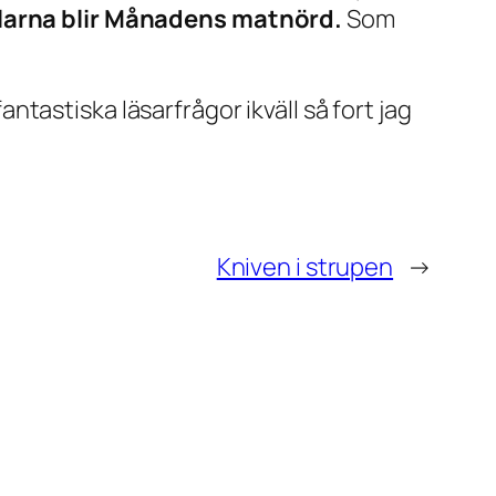
llarna blir Månadens matnörd.
Som
fantastiska läsarfrågor ikväll så fort jag
Kniven i strupen
→