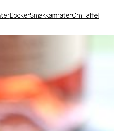
nter
Böcker
Smakkamrater
Om Taffel