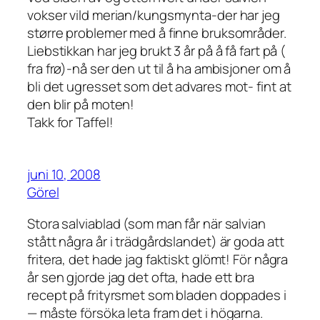
vokser vild merian/kungsmynta-der har jeg
større problemer med å finne bruksområder.
Liebstikkan har jeg brukt 3 år på å få fart på (
fra frø)-nå ser den ut til å ha ambisjoner om å
bli det ugresset som det advares mot- fint at
den blir på moten!
Takk for Taffel!
juni 10, 2008
Görel
Stora salviablad (som man får när salvian
stått några år i trädgårdslandet) är goda att
fritera, det hade jag faktiskt glömt! För några
år sen gjorde jag det ofta, hade ett bra
recept på frityrsmet som bladen doppades i
— måste försöka leta fram det i högarna.