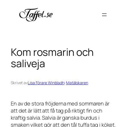
Hoppa
till
innehåll
Kom rosmarin och
saliveja
Skrivet av
Lisa Förare Winbladh
i
Matälskaren
En av de stora fröjderna med sommaren är
att det är lätt att få tag på riktigt fin och
kraftig salvia. Salvia är ganska burdus i
smaken vilket gör att den tål tuffa tag i köket.