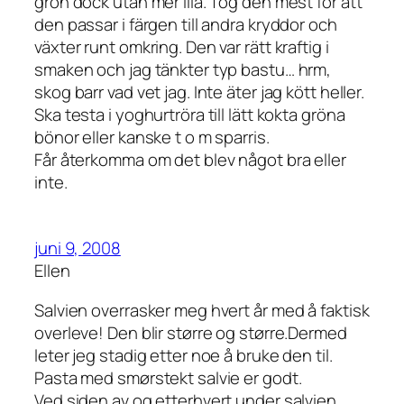
grön dock utan mer lila. Tog den mest för att
den passar i färgen till andra kryddor och
växter runt omkring. Den var rätt kraftig i
smaken och jag tänkter typ bastu… hrm,
skog barr vad vet jag. Inte äter jag kött heller.
Ska testa i yoghurtröra till lätt kokta gröna
bönor eller kanske t o m sparris.
Får återkomma om det blev något bra eller
inte.
juni 9, 2008
Ellen
Salvien overrasker meg hvert år med å faktisk
overleve! Den blir større og større.Dermed
leter jeg stadig etter noe å bruke den til.
Pasta med smørstekt salvie er godt.
Ved siden av og etterhvert under salvien