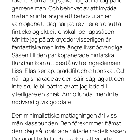
råvaror som är sig själva nog att få tag på för
gemene man. Och behovet av att krydda
maten är inte längre ett behov utan en
valmöjlighet. Idag när jag rev ner en gnutta
fint ekologiskt citronskal i senapssåsen
tänkte jag på att kryddor visserligen är
fantastiska men inte längre livsnödvändiga.
Såsen till den pankopanerade pinfärska
flundran kom att bestå av tre ingredienser.
Liss-Ellas senap, gräddfil och citronskal. Och
när jag smakade av den så insåg jag att den
inte skulle bli bättre av att jag lade till
yterligare en smak. Annorlunda, men inte
nödvändigtvis goodare.
Den minimalistiska matlagningen är i viss
mån klassbunden. Den förekommer främst i
den idag så föraktade bildade medelklassen.
Där är är lite fult och brackigt att sporta