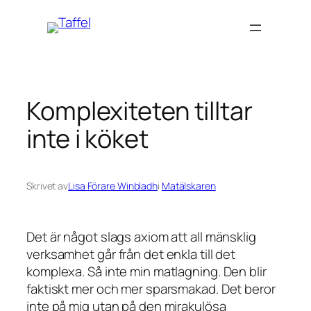
Hoppa
till
innehåll
Komplexiteten tilltar
inte i köket
Skrivet av
Lisa Förare Winbladh
i
Matälskaren
Det är något slags axiom att all mänsklig
verksamhet går från det enkla till det
komplexa. Så inte min matlagning. Den blir
faktiskt mer och mer sparsmakad. Det beror
inte på mig utan på den mirakulösa