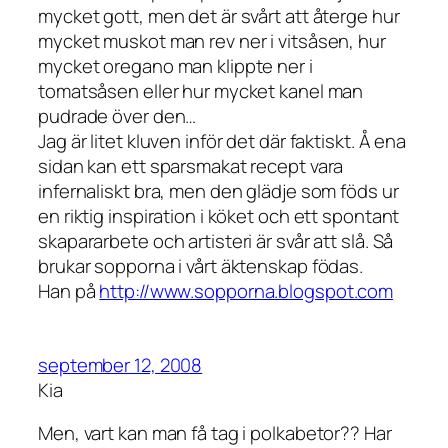
mycket gott, men det är svårt att återge hur
mycket muskot man rev ner i vitsåsen, hur
mycket oregano man klippte ner i
tomatsåsen eller hur mycket kanel man
pudrade över den…
Jag är litet kluven inför det där faktiskt. Å ena
sidan kan ett sparsmakat recept vara
infernaliskt bra, men den glädje som föds ur
en riktig inspiration i köket och ett spontant
skapararbete och artisteri är svår att slå. Så
brukar sopporna i vårt äktenskap födas.
Han på
http://www.sopporna.blogspot.com
september 12, 2008
Kia
Men, vart kan man få tag i polkabetor?? Har