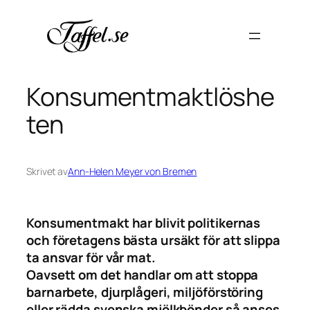
Hoppa
till
innehåll
Konsumentmaktlöshe
ten
Skrivet av
Ann-Helen Meyer von Bremen
Konsumentmakt har blivit politikernas
och företagens bästa ursäkt för att slippa
ta ansvar för vår mat.
Oavsett om det handlar om att stoppa
barnarbete, djurplågeri, miljöförstöring
eller rädda svenska mjölkbönder så anses