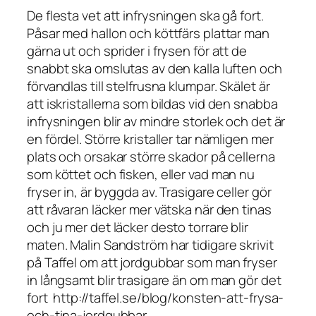
De flesta vet att infrysningen ska gå fort.
Påsar med hallon och köttfärs plattar man
gärna ut och sprider i frysen för att de
snabbt ska omslutas av den kalla luften och
förvandlas till stelfrusna klumpar. Skälet är
att iskristallerna som bildas vid den snabba
infrysningen blir av mindre storlek och det är
en fördel. Större kristaller tar nämligen mer
plats och orsakar större skador på cellerna
som köttet och fisken, eller vad man nu
fryser in, är byggda av. Trasigare celler gör
att råvaran läcker mer vätska när den tinas
och ju mer det läcker desto torrare blir
maten. Malin Sandström har tidigare skrivit
på Taffel om att jordgubbar som man fryser
in långsamt blir trasigare än om man gör det
fort http://taffel.se/blog/konsten-att-frysa-
och-tina-jordgubbar