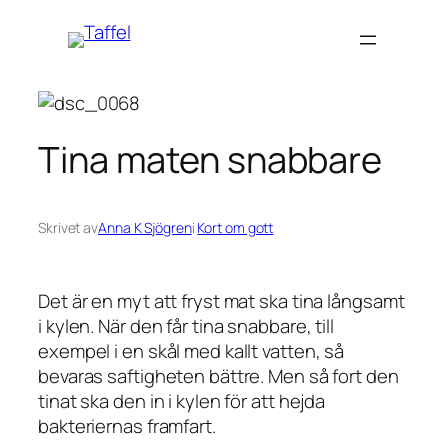
Hoppa
till
innehåll
Tina maten snabbare
Skrivet av
Anna K Sjögren
i
Kort om gott
Det är en myt att fryst mat ska tina långsamt
i kylen. När den får tina snabbare, till
exempel i en skål med kallt vatten, så
bevaras saftigheten bättre. Men så fort den
tinat ska den in i kylen för att hejda
bakteriernas framfart.