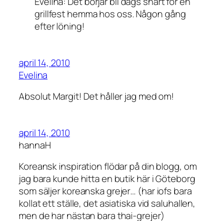
Evelina: Det börjar bli dags snart för en
grillfest hemma hos oss. Någon gång
efter löning!
april 14, 2010
Evelina
Absolut Margit! Det håller jag med om!
april 14, 2010
hannaH
Koreansk inspiration flödar på din blogg, om
jag bara kunde hitta en butik här i Göteborg
som säljer koreanska grejer… (har iofs bara
kollat ett ställe, det asiatiska vid saluhallen,
men de har nästan bara thai-grejer)