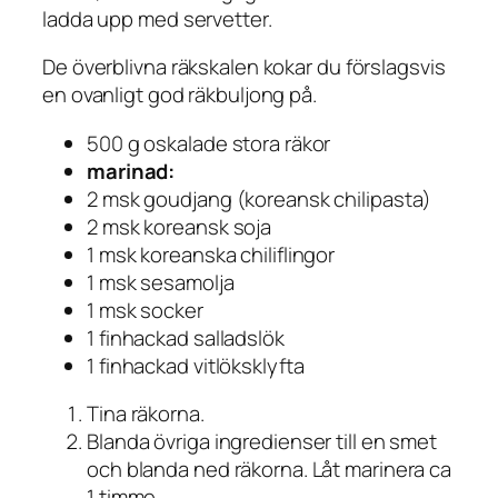
ladda upp med servetter.
De överblivna räkskalen kokar du förslagsvis
en ovanligt god räkbuljong på.
500 g oskalade stora räkor
marinad:
2 msk goudjang (koreansk chilipasta)
2 msk koreansk soja
1 msk koreanska chiliflingor
1 msk sesamolja
1 msk socker
1 finhackad salladslök
1 finhackad vitlöksklyfta
Tina räkorna.
Blanda övriga ingredienser till en smet
och blanda ned räkorna. Låt marinera ca
1 timme.