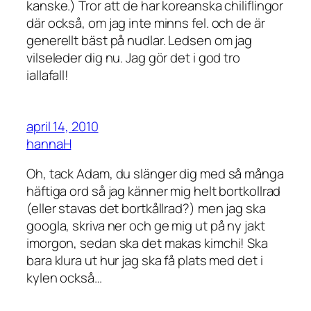
kanske.) Tror att de har koreanska chiliflingor
där också, om jag inte minns fel. och de är
generellt bäst på nudlar. Ledsen om jag
vilseleder dig nu. Jag gör det i god tro
iallafall!
april 14, 2010
hannaH
Oh, tack Adam, du slänger dig med så många
häftiga ord så jag känner mig helt bortkollrad
(eller stavas det bortkållrad?) men jag ska
googla, skriva ner och ge mig ut på ny jakt
imorgon, sedan ska det makas kimchi! Ska
bara klura ut hur jag ska få plats med det i
kylen också…