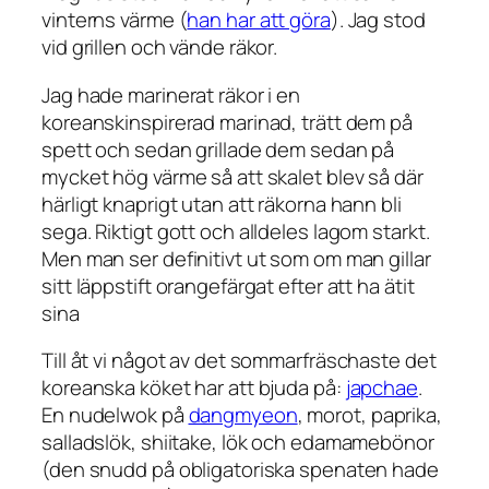
vinterns värme (
han har att göra
). Jag stod
vid grillen och vände räkor.
Jag hade marinerat räkor i en
koreanskinspirerad marinad, trätt dem på
spett och sedan grillade dem sedan på
mycket hög värme så att skalet blev så där
härligt knaprigt utan att räkorna hann bli
sega. Riktigt gott och alldeles lagom starkt.
Men man ser definitivt ut som om man gillar
sitt läppstift orangefärgat efter att ha ätit
sina
Till åt vi något av det sommarfräschaste det
koreanska köket har att bjuda på:
japchae
.
En nudelwok på
dangmyeon
, morot, paprika,
salladslök, shiitake, lök och edamamebönor
(den snudd på obligatoriska spenaten hade