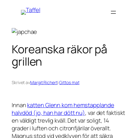
Hoppa
till
innehåll
Koreanska räkor på
grillen
Skrivet av
Margit Richert
i
Gittos mat
Innan
katten Glenn kom hemstapplande
halvdöd (jo, han har dött nu)
,
var
det faktiskt
en väldigt trevlig kväll. Det var soligt, 14
grader i luften och citronfjärilar överallt.
Magnus stod vid vedklyven för att säkra