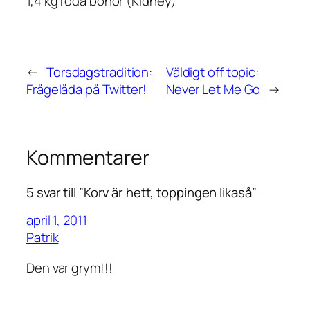
1,4 kg röda bönor (Kidney)
←
Torsdagstradition:
Väldigt off topic:
Frågelåda på Twitter!
Never Let Me Go
→
Kommentarer
5 svar till ”Korv är hett, toppingen likaså”
april 1, 2011
Patrik
Den var grym!!!