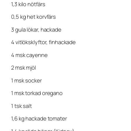
1,3 kilo nötfärs
0,5 kg het korvfärs
3 gula lökar, hackade
4 vitlöksklyftor, finhackade
4 msk cayenne
2 msk mjöl
1 msk socker
1 msk torkad oregano
1 tsk salt
1,6 kg hackade tomater