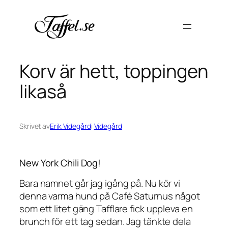
Hoppa
till
innehåll
Korv är hett, toppingen
likaså
Skrivet av
Erik Videgård
i
Videgård
New York Chili Dog!
Bara namnet går jag igång på. Nu kör vi
denna varma hund på Café Saturnus något
som ett litet gäng Tafflare fick uppleva en
brunch för ett tag sedan. Jag tänkte dela