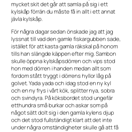
mycket skit det går att samla på sig i ett
kylskåp förrän du måste få in allt i ett annat
jävla kylskåp.
För några dagar sedan önskade jag att jag
lyssnat till vad den gamle fiskargubben sade,
istället för att kasta gamla räkskal på honom
tills han slängde käppen efter mig. Sambon
skulle öppna kylskåpsdörren och vips stod
hon med dörren i handen medan allt som
fordom stått tryggt i dörrens hyllor låg på
golvet. Yada yada och idag stod en ny kyl
och en ny frys i vårt kök, splitter nya, sobra
och svindyra. På köksbordet stod ungefär
etthundra små burkar och askar som på
något sätt dolt sig i den gamla kylens djup
och det stod fullständigt klart att det inte
under några omständigheter skulle gå att få