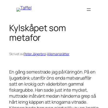
Hoppa
till
innehåll
Kylskåpet som
metafor
Skrivet av
Peter Jägerbro
i
Allemansrätter
En gång semestrade jag på Käringön. På en
ljugarbänk utanför öns enda matvaruaffär
satt en krokig och väderbiten gammal
fiskargubbe. Han sade just inte mycket,
muttrade inåtvänt medan händerna grep så
hårt kring käppen att knogarna vitnade.
Käppen hade han nog gjort själv av en knotig