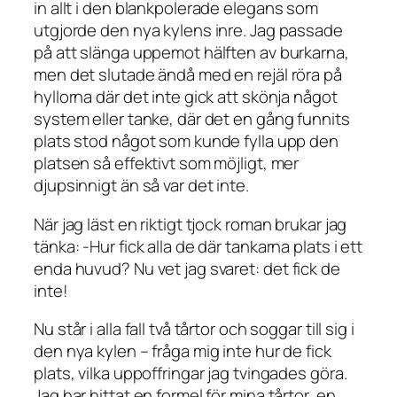
in allt i den blankpolerade elegans som
utgjorde den nya kylens inre. Jag passade
på att slänga uppemot hälften av burkarna,
men det slutade ändå med en rejäl röra på
hyllorna där det inte gick att skönja något
system eller tanke, där det en gång funnits
plats stod något som kunde fylla upp den
platsen så effektivt som möjligt, mer
djupsinnigt än så var det inte.
När jag läst en riktigt tjock roman brukar jag
tänka: -Hur fick alla de där tankarna plats i ett
enda huvud? Nu vet jag svaret:
det fick de
inte!
Nu står i alla fall två tårtor och soggar till sig i
den nya kylen – fråga mig inte hur de fick
plats, vilka uppoffringar jag tvingades göra.
Jag har hittat en formel för mina tårtor, en