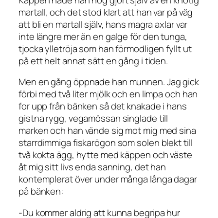
martall, och det stod klart att han var på väg
att bli en martall själv, hans magra axlar var
inte längre mer än en galge för den tunga,
tjocka ylletröja som han förmodligen fyllt ut
på ett helt annat sätt en gång i tiden.
Men en gång öppnade han munnen. Jag gick
förbi med två liter mjölk och en limpa och han
for upp från bänken så det knakade i hans
gistna rygg, vegamössan singlade till
marken och han vände sig mot mig med sina
starrdimmiga fiskarögon som solen blekt till
två kokta ägg, hytte med käppen och väste
åt mig sitt livs enda sanning, det han
kontemplerat över under många långa dagar
på bänken:
-Du kommer aldrig att kunna begripa hur