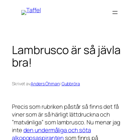
Hoppa
till
innehåll
Lambrusco är så jävla
bra!
Skrivet av
Anders Öhman
i
Gubbröra
Precis som rubriken påstår så finns det få
viner som är så härligt lättdruckna och
”matvänliga” som lambrusco. Nu menar jag
inte
den undermåliga och söta
alkopopsaspiranten
som finns på