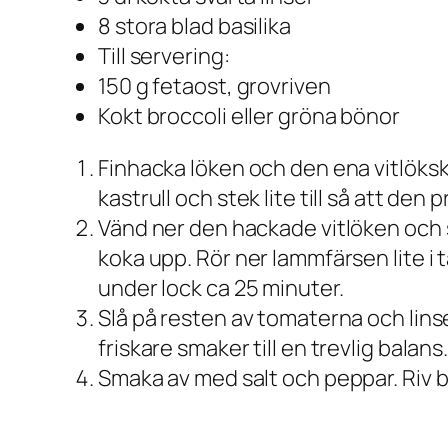
8 stora blad basilika
Till servering:
150 g fetaost, grovriven
Kokt broccoli eller gröna bönor
Finhacka löken och den ena vitlökskl
kastrull och stek lite till så att den p
Vänd ner den hackade vitlöken och s
koka upp. Rör ner lammfärsen lite i 
under lock ca 25 minuter.
Slå på resten av tomaterna och lins
friskare smaker till en trevlig balans
Smaka av med salt och peppar. Riv ba