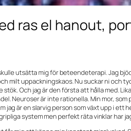
 ras el hanout, port
g skulle utsätta mig för beteendeterapi. Jag bj
och milt uppackningskaos. Nu suckar ni och tyc
e stök. Och jag är den första att hålla med. Lik
ndel. Neuroser är inte rationella. Min mor, som
om jag är en slarvig person som växt upp i ett
ripliga system men perfekt räta vinklar har jag