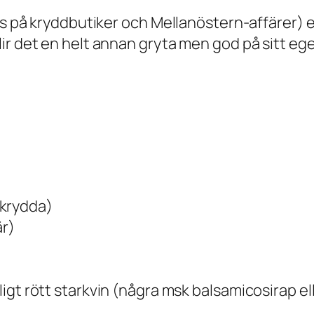
s på kryddbutiker och Mellanöstern-affärer) ell
r det en helt annan gryta men god på sitt eget 
krydda)
är)
evligt rött starkvin (några msk balsamicosirap 