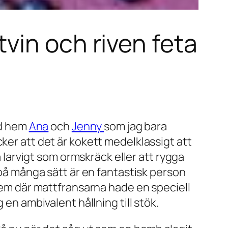
vin och riven feta
öd hem
Ana
och
Jenny
som jag bara
ker att det är kokett medelklassigt att
a larvigt som ormskräck eller att rygga
 på många sätt är en fantastisk person
 hem där mattfransarna hade en speciell
 en ambivalent hållning till stök.