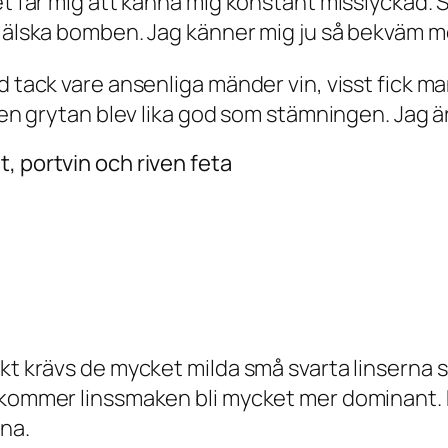
et får mig att känna mig konstant misslyckad. 
g älska bomben. Jag känner mig ju så bekväm 
ad tack vare ansenliga mänder vin, visst fick 
 men grytan blev lika god som stämningen. Jag ä
, portvin och riven feta
ekt krävs de mycket milda små svarta linserna 
 kommer linssmaken bli mycket mer dominant. M
na.