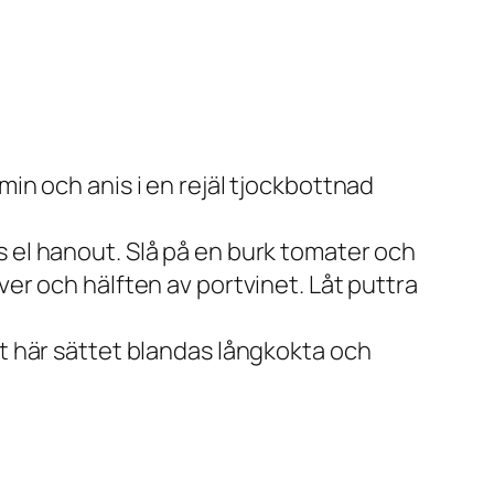
min och anis i en rejäl tjockbottnad
s el hanout. Slå på en burk tomater och
ver och hälften av portvinet. Låt puttra
et här sättet blandas långkokta och