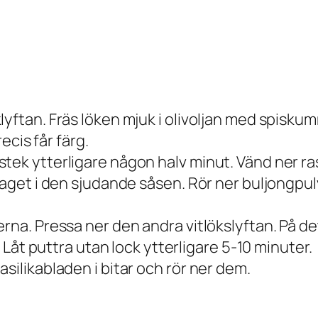
yftan. Fräs löken mjuk i olivoljan med spiskum
recis får färg.
tek ytterligare någon halv minut. Vänd ner ra
taget i den sjudande såsen. Rör ner buljongpul
erna. Pressa ner den andra vitlökslyftan. På d
. Låt puttra utan lock ytterligare 5-10 minuter.
silikabladen i bitar och rör ner dem.