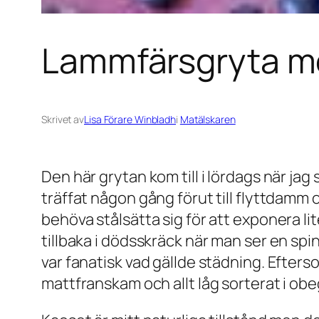
Lammfärsgryta med
Skrivet av
Lisa Förare Winbladh
i
Matälskaren
Den här grytan kom till i lördags när ja
träffat någon gång förut till flyttdamm 
behöva stålsätta sig för att exponera lit
tillbaka i dödsskräck när man ser en spi
var fanatisk vad gällde städning. Efters
mattfranskam och allt låg sorterat i obeg