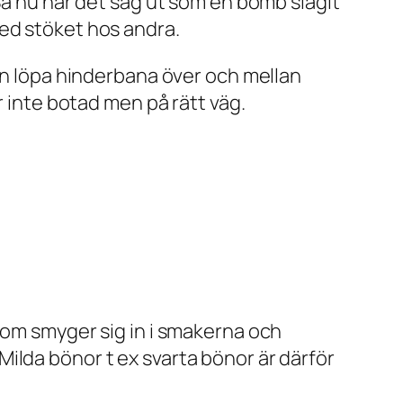
Så nu när det såg ut som en bomb slagit
med stöket hos andra.
man löpa hinderbana över och mellan
r inte botad men på rätt väg.
som smyger sig in i smakerna och
ilda bönor t ex svarta bönor är därför