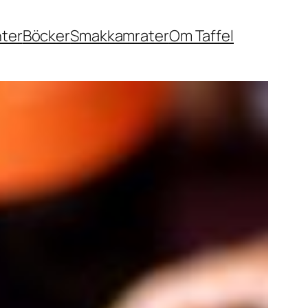
nter
Böcker
Smakkamrater
Om Taffel