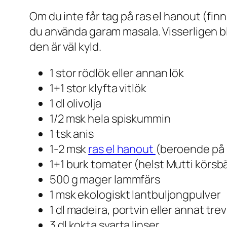
Om du inte får tag på ras el hanout (finn
du använda garam masala. Visserligen bli
den är väl kyld.
1 stor rödlök eller annan lök
1+1 stor klyfta vitlök
1 dl olivolja
1/2 msk hela spiskummin
1 tsk anis
1-2 msk
ras el hanout
(beroende på 
1+1 burk tomater (helst Mutti körsb
500 g mager lammfärs
1 msk ekologiskt lantbuljongpulver
1 dl madeira, portvin eller annat tr
3 dl kokta svarta linser