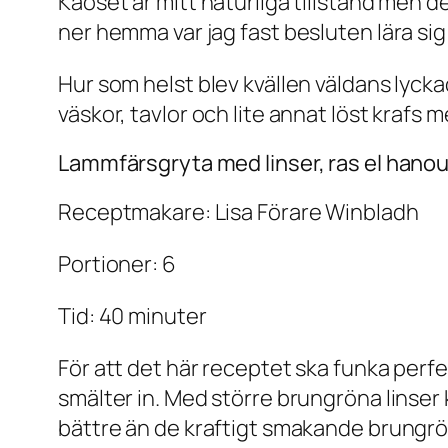
Kaoset är mitt naturliga tillstånd men d
ner hemma var jag fast besluten lära si
Hur som helst blev kvällen väldans lyck
väskor, tavlor och lite annat löst krafs
Lammfärsgryta med linser, ras el hanout
Receptmakare: Lisa Förare Winbladh
Portioner: 6
Tid: 40 minuter
För att det här receptet ska funka perf
smälter in. Med större brungröna linser
bättre än de kraftigt smakande brungrö