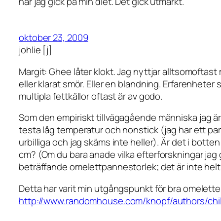
när jag gick på min diet. Det gick utmärkt.
oktober 23, 2009
johlie [j]
Margit: Ghee låter klokt. Jag nyttjar alltsomoftas
eller klarat smör. Eller en blandning. Erfarenheter 
multipla fettkällor oftast är av godo.
Som den empiriskt tillvägagående människa jag är 
testa låg temperatur och nonstick (jag har ett pa
urbilliga och jag skäms inte heller). Är det i bott
cm? (Om du bara anade vilka efterforskningar jag 
beträffande omelettpannestorlek; det är inte helt
Detta har varit min utgångspunkt för bra omelette
http://www.randomhouse.com/knopf/authors/chil