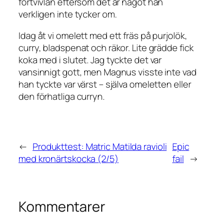
förtvivlan eftersom det är något han
verkligen inte tycker om.
Idag åt vi omelett med ett fräs på purjolök,
curry, bladspenat och räkor. Lite grädde fick
koka med i slutet. Jag tyckte det var
vansinnigt gott, men Magnus visste inte vad
han tyckte var värst – själva omeletten eller
den förhatliga curryn.
←
Produkttest: Matric Matilda ravioli
Epic
med kronärtskocka (2/5)
fail
→
Kommentarer