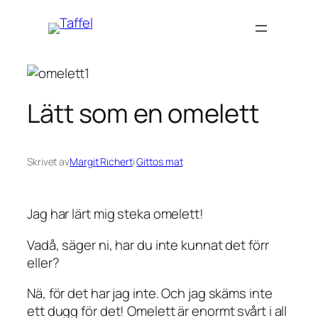
Hoppa
till
innehåll
Lätt som en omelett
Skrivet av
Margit Richert
i
Gittos mat
Jag har lärt mig steka omelett!
Vadå, säger ni, har du inte kunnat det förr
eller?
Nä, för det har jag inte. Och jag skäms inte
ett dugg för det! Omelett är enormt svårt i all