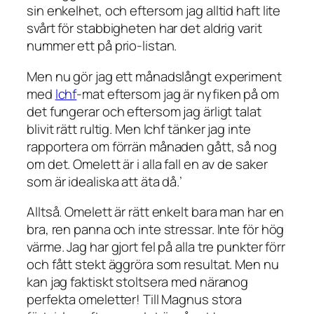
sin enkelhet, och eftersom jag alltid haft lite
svårt för stabbigheten har det aldrig varit
nummer ett på prio-listan.
Men nu gör jag ett månadslångt experiment
med
lchf
-mat eftersom jag är nyfiken på om
det fungerar och eftersom jag ärligt talat
blivit rätt rultig. Men lchf tänker jag inte
rapportera om förrän månaden gått, så nog
om det. Omelett är i alla fall en av de saker
som är idealiska att äta då.’
Alltså. Omelett är rätt enkelt bara man har en
bra, ren panna och inte stressar. Inte för hög
värme. Jag har gjort fel på alla tre punkter förr
och fått stekt äggröra som resultat. Men nu
kan jag faktiskt stoltsera med näranog
perfekta omeletter! Till Magnus stora