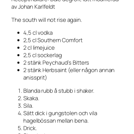
av Johan Karlfeldt
The south will not rise again.
4,5 cl vodka
2,5 cl Southern Comfort
2 cl limejuice
2,5 cl sockerlag
2 stänk Peychaud’s Bitters
2 stänk Herbsaint (eller någon annan
anissprit)
Blanda rubb å stubb i shaker.
Skaka.
Sila.
Sätt dick i gungstolen och vila
hagelbössan mellan bena.
Drick.