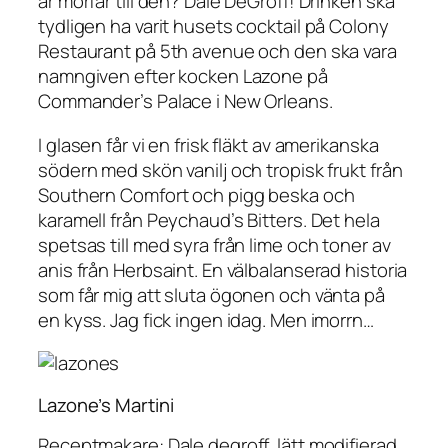
är morfar till den? Dale DeGroff! Drinken ska
tydligen ha varit husets cocktail på Colony
Restaurant på 5th avenue och den ska vara
namngiven efter kocken Lazone på
Commander’s Palace i New Orleans.
I glasen får vi en frisk fläkt av amerikanska
södern med skön vanilj och tropisk frukt från
Southern Comfort och pigg beska och
karamell från Peychaud’s Bitters. Det hela
spetsas till med syra från lime och toner av
anis från Herbsaint. En välbalanserad historia
som får mig att sluta ögonen och vänta på
en kyss. Jag fick ingen idag. Men imorrn…
Lazone’s Martini
Receptmakare: Dale degroff, lätt modifierad