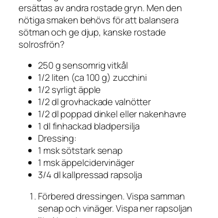
ersättas av andra rostade gryn. Men den
nötiga smaken behövs för att balansera
sötman och ge djup, kanske rostade
solrosfrön?
250 g sensomrig vitkål
1/2 liten (ca 100 g) zucchini
1/2 syrligt äpple
1/2 dl grovhackade valnötter
1/2 dl poppad dinkel eller nakenhavre
1 dl finhackad bladpersilja
Dressing:
1 msk sötstark senap
1 msk äppelcidervinäger
3/4 dl kallpressad rapsolja
Förbered dressingen. Vispa samman
senap och vinäger. Vispa ner rapsoljan