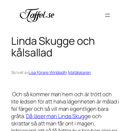
Hoppa
till
innehåll
Linda Skugge och
kålsallad
Skrivet av
Lisa Förare Winbladh
i
Matälskaren
Och så kommer man hem och är trött och
lite ledsen för att halva lägenheten är målad i
fel färger och så vill man egentligen bara
gråta.
Då läser man Linda Skugg
e och
skrattar så att man får ont i magen.
Intressant att så få fattar hur bra hon skriver.