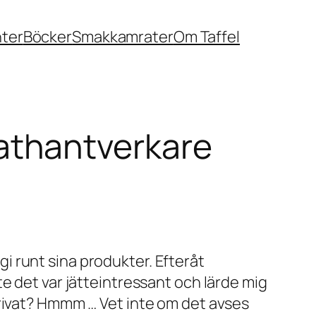
nter
Böcker
Smakkamrater
Om Taffel
 mathantverkare
 runt sina produkter. Efteråt
te det var jätteintressant och lärde mig
ivat? Hmmm … Vet inte om det avses