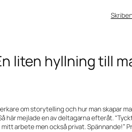
Skribe
En liten hyllning till
rkare om storytelling och hur man skapar magi
Så här mejlade en av deltagarna efteråt.
“Tyck
i mitt arbete men också privat. Spännande!”
Pr