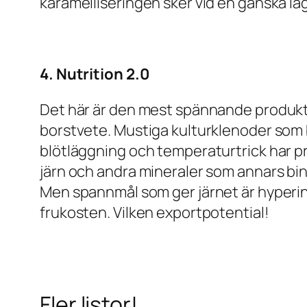
karamelliseringen sker vid en ganska lå
4. Nutrition 2.0
Det här är den mest spännande produkt 
borstvete. Mustiga kulturklenoder som 
blötläggning och temperaturtrick har pr
järn och andra mineraler som annars bind
Men spannmål som ger järnet är hyperin
frukosten. Vilken exportpotential!
Fler listor!