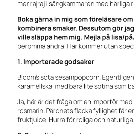
mer rajraj i sängkammaren med härliga r
Boka gärna in mig som föreläsare om 
kombinera smaker. Dessutom gör jag
ville släppa hem mig. Mejla på lisa/på
berömma andra! Här kommer utan speciel
1. Importerade godsaker
Bloom’s söta sesampopcorn. Egentligen a
karamellskal med bara lite sötma som ba
Ja, här är det fråga om en importör me
rosmarin. Päronets flacka fyllighet får e
fruktjuice. Hurra för roliga och naturlig