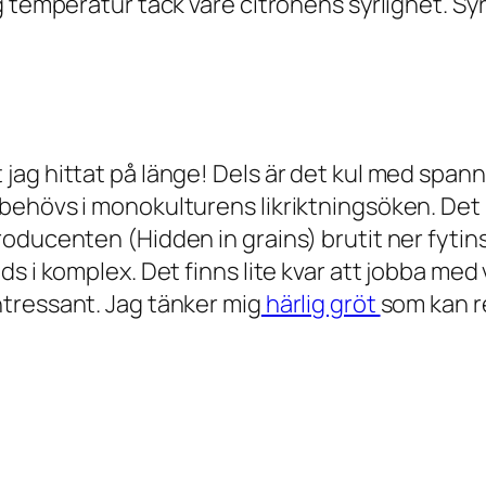
g temperatur tack vare citronens syrlighet. Sy
jag hittat på länge! Dels är det kul med spa
behövs i monokulturens likriktningsöken. Det
oducenten (Hidden in grains) brutit ner fytin
s i komplex. Det finns lite kvar att jobba med 
tressant. Jag tänker mig
härlig gröt
som kan r