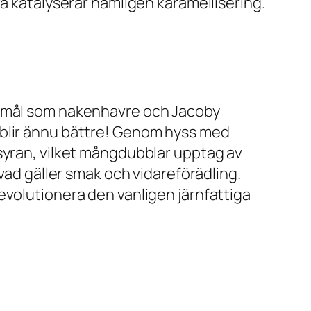
ra katalyserar nämligen karamellisering.
nnmål som nakenhavre och Jacoby
 blir ännu bättre! Genom hyss med
syran, vilket mångdubblar upptag av
vad gäller smak och vidareförädling.
evolutionera den vanligen järnfattiga