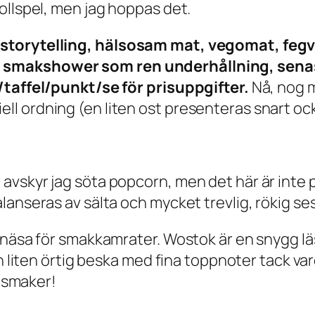
ollspel, men jag hoppas det.
storytelling, hälsosam mat, vegomat, fegv
 smakshower som ren underhållning, senas
/taffel/punkt/se för prisuppgifter.
Nå, nog m
l ordning (en liten ost presenteras snart oc
vskyr jag söta popcorn, men det här är inte p
lanseras av sälta och mycket trevlig, rökig s
d näsa för smakkamrater. Wostok är en snygg
n liten örtig beska med fina toppnoter tack var
a smaker!