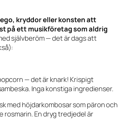
ego, kryddor eller konsten att
t på ett musikföretag som aldrig
ed självberöm — det är dags att
kså):
opcorn — det är knark! Krispigt
esambeska. Inga konstiga ingredienser.
 läsk med höjdarkombosar som päron och
e rosmarin. En dryg tredjedel är