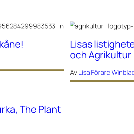
Skåne!
Lisas listighete
och Agrikultur
Av
Lisa Förare Winbla
urka, The Plant