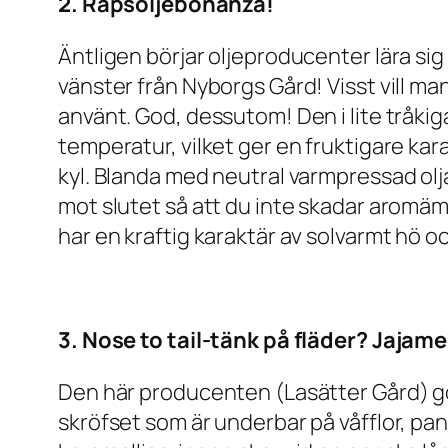
2. Rapsoljebonanza!
Äntligen börjar oljeproducenter lära sig 
vänster från Nyborgs Gård! Visst vill ma
använt. God, dessutom! Den i lite tråkiga
temperatur, vilket ger en fruktigare kar
kyl. Blanda med neutral varmpressad olja
mot slutet så att du inte skadar aromä
har en kraftig karaktär av solvarmt hö 
3. Nose to tail-tänk på fläder? Jajam
Den här producenten (Lasätter Gård) gör
skröfset som är underbar på våfflor, pann