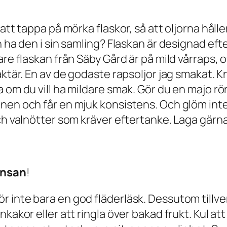
att tappa på mörka flaskor, så att oljorna hålle
n ha den i sin samling? Flaskan är designad ef
re flaskan från Säby Gård är på mild vårraps, of
aktär. En av de godaste rapsoljor jag smakat. K
 om du vill ha mildare smak. Gör du en majo rö
mnen och får en mjuk konsistens. Och glöm int
och valnötter som kräver eftertanke. Laga gärn
ensan
!
 inte bara en god fläderläsk. Dessutom tillver
kakor eller att ringla över bakad frukt. Kul att