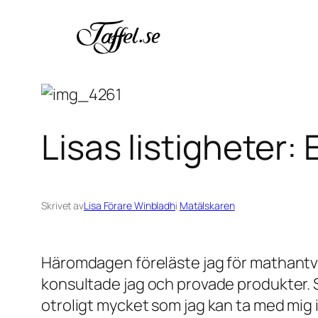
Hoppa
till
innehåll
Lisas listigheter: 
Skrivet av
Lisa Förare Winbladh
i
Matälskaren
Häromdagen föreläste jag för mathantve
konsultade jag och provade produkter. 
otroligt mycket som jag kan ta med mig 