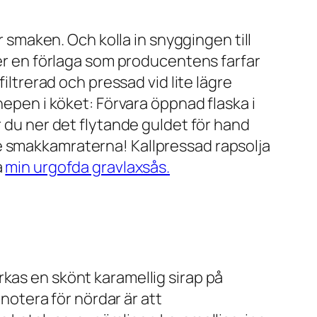
r smaken. Och kolla in snyggingen till
ter en förlaga som producentens farfar
iltrerad och pressad vid lite lägre
nepen i köket: Förvara öppnad flaska i
r du ner det flytande guldet för hand
e smakkamraterna! Kallpressad rapsolja
a
min urgofda gravlaxsås.
kas en skönt karamellig sirap på
 notera för nördar är att