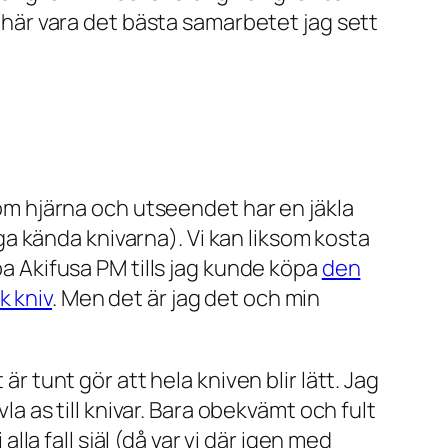
t här vara det bästa samarbetet jag sett
 som hjärna och utseendet har en jäkla
kiga kända knivarna). Vi kan liksom kosta
pa Akifusa PM tills jag kunde köpa
den
k kniv
. Men det är jag det och min
är tunt gör att hela kniven blir lätt. Jag
la as till knivar. Bara obekvämt och fult
alla fall själ (då var vi där igen med