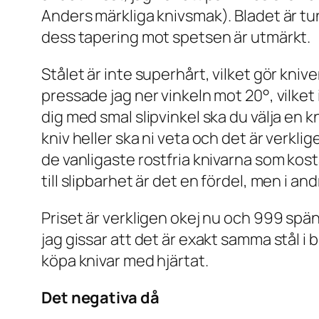
Anders märkliga knivsmak). Bladet är tunt
dess tapering mot spetsen är utmärkt.
Stålet är inte superhårt, vilket gör kniv
pressade jag ner vinkeln mot 20°, vilket 
dig med smal slipvinkel ska du välja en k
kniv heller ska ni veta och det är verkli
de vanligaste rostfria knivarna som kosta
till slipbarhet är det en fördel, men i a
Priset är verkligen okej nu och 999 spänn
jag gissar att det är exakt samma stål i 
köpa knivar med hjärtat.
Det negativa då