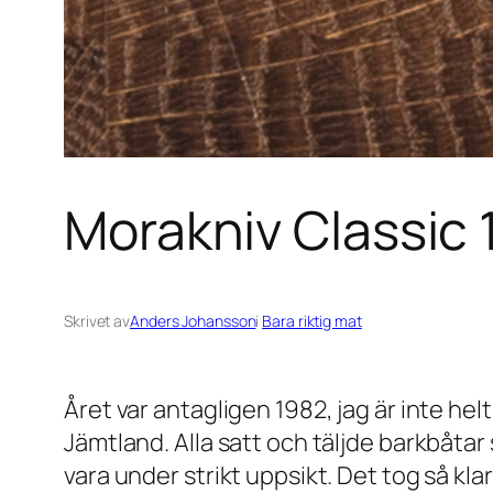
Morakniv Classic 
Skrivet av
Anders Johansson
i
Bara riktig mat
Året var antagligen 1982, jag är inte hel
Jämtland. Alla satt och täljde barkbåtar
vara under strikt uppsikt. Det tog så kl