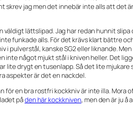
 skrev jag men det innebär inte alls att det är 
en väldigt lättslipad. Jag har redan hunnit sli
inte funkade alls. För det krävs klart bättre oc
niv i pulverstål, kanske SG2 eller liknande. Men
gen inte något mjukt stål i kniven heller. Det li
r lite drygt en tusenlapp. Så det lite mjukare 
ndra aspekter är det en nackdel.
 för en bra rostfri kockkniv är inte illa. Mora
bladet på
den här kockkniven
, men den är ju å 