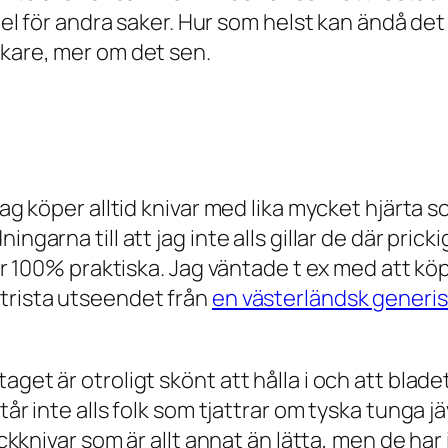
rdel för andra saker. Hur som helst kan ändå de
rkare, mer om det sen.
 Jag köper alltid knivar med lika mycket hjärta
ngarna till att jag inte alls gillar de där pric
 är 100% praktiska. Jag väntade t ex med att kö
trista utseendet från
en västerländsk generis
et är otroligt skönt att hålla i och att bladet 
år inte alls folk som tjattrar om tyska tunga jäv
ckknivar som är allt annat än lätta, men de har i 