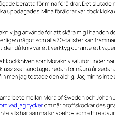
 vågade berätta för mina föräldrar. Det slutade
cka uppdagades. Mina föräldrar var dock kloka o
kniv jag använde för att skära mig i handen d
rligen något som alla 70-talister kan frammana.
tiden då kniv var ett verktyg och inte ett vapen
at kockkniven som Morakniv saluför under nam
klassiska handtaget redan för några år sedan
in men jag testade den aldrig. Jag minns inte 
 samarbete mellan Mora of Sweden och Johan Ju
r om vad jag tycker
om när proffskockar designar 
nte alls har samma knivbehov som ett restauran