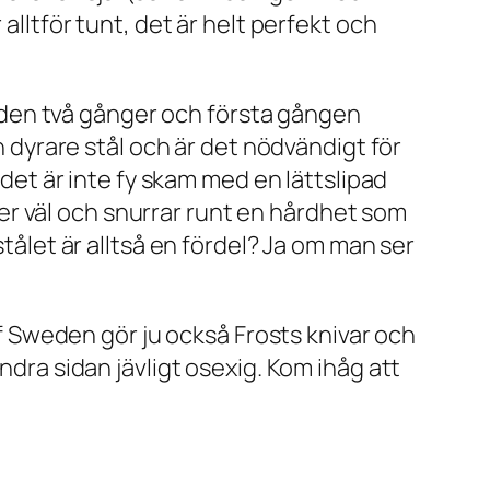
alltför tunt, det är helt perfekt och
pa den två gånger och första gången
h dyrare stål och är det nödvändigt för
 det är inte fy skam med en lättslipad
gger väl och snurrar runt en hårdhet som
stålet är alltså en fördel? Ja om man ser
 of Sweden gör ju också Frosts knivar och
andra sidan jävligt osexig. Kom ihåg att