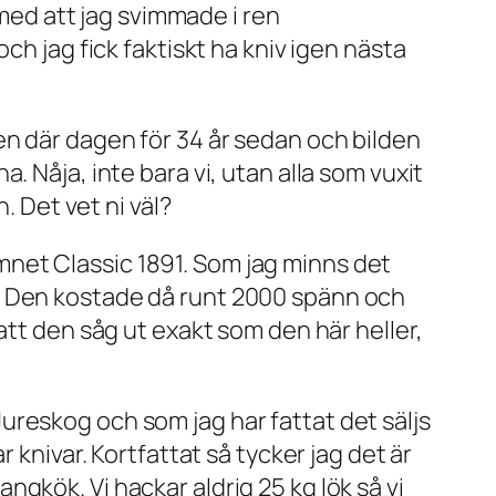
 med att jag svimmade i ren
ch jag fick faktiskt ha kniv igen nästa
en där dagen för 34 år sedan och bilden
 Nåja, inte bara vi, utan alla som vuxit
. Det vet ni väl?
net Classic 1891. Som jag minns det
. Den kostade då runt 2000 spänn och
att den såg ut exakt som den här heller,
reskog och som jag har fattat det säljs
knivar. Kortfattat så tycker jag det är
gkök. Vi hackar aldrig 25 kg lök så vi