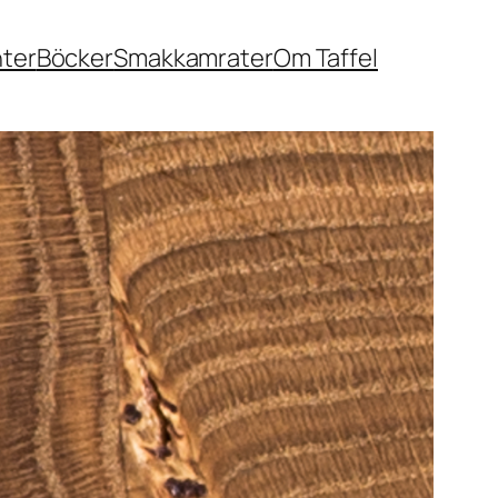
nter
Böcker
Smakkamrater
Om Taffel