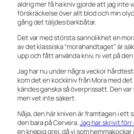
aldrig mer få ha kniv gjorde att jag inte
förskräckelse över allt blod och min oly
gång det täljdes barkbåtar.
Det var med största sannolikhet en mora
av det klassiska “morahandtaget” är säke
upp och fått använda kniv, ni vet på den 
Jag har nu under några veckor hårdtest
kom det en kockkniv från Mora med det 
kändes ganska så överprissatt. Den var f
men vet inte säkert.
Nåja, den här kniven är framtagen i ett
den bara på Cervera.
Jag har skrivit för
en knepig grej, då vi som hemmakockar i