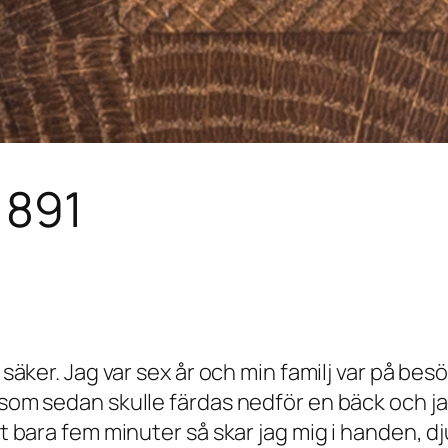
1891
t säker. Jag var sex år och min familj var på be
 som sedan skulle färdas nedför en bäck och jag
art bara fem minuter så skar jag mig i handen, 