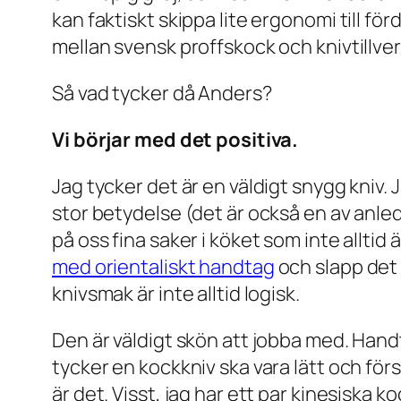
kan faktiskt skippa lite ergonomi till fö
mellan svensk proffskock och knivtillve
Så vad tycker då Anders?
Vi börjar med det positiva.
Jag tycker det är en väldigt snygg kniv.
stor betydelse (det är också en av anledni
på oss fina saker i köket som inte alltid
med orientaliskt handtag
och slapp det 
knivsmak är inte alltid logisk.
Den är väldigt skön att jobba med. Handtag
tycker en kockkniv ska vara lätt och först
är det. Visst, jag har ett par kinesiska ko