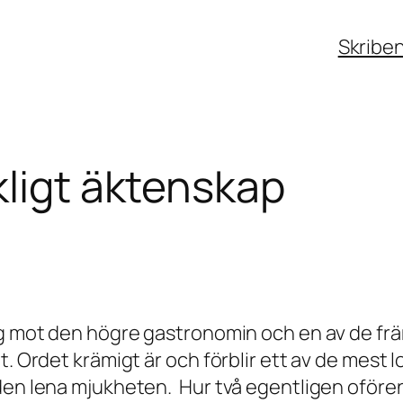
Skribe
kligt äktenskap
äg mot den högre gastronomin och en av de fr
et. Ordet krämigt är och förblir ett av de mes
 den lena mjukheten. Hur två egentligen oföre