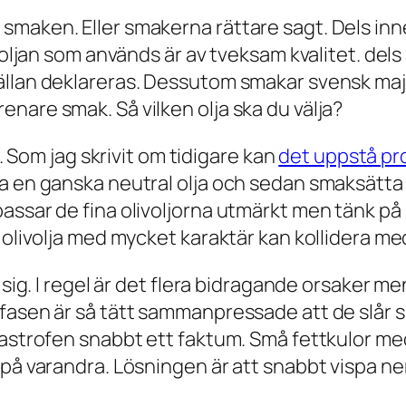
aken. Eller smakerna rättare sagt. Dels innehå
oljan som används är av tveksam kvalitet. dels 
llan deklareras. Dessutom smakar svensk majo
nare smak. Så vilken olja ska du välja?
a. Som jag skrivit om tidigare kan
det uppstå pro
a en ganska neutral olja och sedan smaksätta m
assar de fina olivoljorna utmärkt men tänk på
 olivolja med mycket karaktär kan kollidera me
 sig. I regel är det flera bidragande orsaker m
fasen är så tätt sammanpressade att de slår s
atastrofen snabbt ett faktum. Små fettkulor 
på varandra. Lösningen är att snabbt vispa ner 