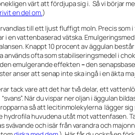
nekligen värt att fördjupa sig i. Så vi börjar 
rivit en del om.
)
andlas till ett ljust fluffigt moln. Precis som 
r i en vattenbaserad vätska. Emulgeringsmedel 
balansen. Knappt 10 procent av äggulan består av
ja används ofta som stabiliseringsmedel i cho
l den emulgerande effekten
–
den senapsbase
ter anser att senap inte ska ingå i en äkta m
r tack vare att det har två delar, ett vattenlö
 “svans”. När du vispar ner oljan i äggulan bi
tdropparna så att lecitinmolekylerna lägger
sig
 hydrofila huvudena utåt mot vattenfasen. Ta
as svävande och isär från varandra och majonnä
sutom
diska med dem.
). Här får du också en för