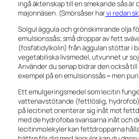
ingå äktenskap till en smekande sås är o
majonnäsen. (Smörsåser har
vi redan sk
Solgul äggula och grönskimrande olja förv
emulsionssås; små droppar av fett sväva
(fosfatidylkolin) från äggulan stöttar i 
vegetabiliska livsmedel, utvunnet ur so
Använder du senap bidrar den också til
exempel på en emulsionssås
–
men puris
Ett emulgeringsmedel som lecitin fungera
vattenavstötande (fettlöslig, hydrofob)
på lecitinet orienterar sig inåt mot fet
med de hydrofoba svansarna inåt och de
lecitinmolekyler kan fettdropparna håll
bättre för dig med äggulor kan du des