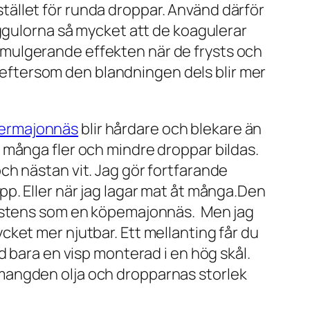
istället för runda droppar. Använd därför
äggulorna så mycket att de koagulerar
mulgerande effekten när de frysts och
a eftersom den blandningen dels blir mer
ermajonnäs
blir hårdare och blekare än
 många fler och mindre droppar bildas.
ch nästan vit. Jag gör fortfarande
dipp. Eller när jag lagar mat åt många.Den
sistens som en köpemajonnäs. Men jag
ket mer njutbar. Ett mellanting får du
d bara en visp monterad i en hög skål.
mangden olja och dropparnas storlek