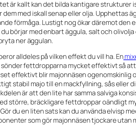
tet är kallt kan det bilda kantigare strukturer 
r dem med iskall senap eller olja. Upphettas 
ande förmåga. Lustigt nog ökar däremot den e
m du börjar med enbart äggula, salt och olivolj
t bryta ner äggulan.
ror alldeles på vilken effekt du vill ha. En
mix
 sönder fettdropparna mycket effektivt så att
et effektivt blir majonnäsen ogenomskinlig o
tigt stabil majo till en mackfyllning, sås eller 
kdelen är att den lite har samma salviga kon
 större, bräckligare fettdroppar oändligt myc
 Gör du en liten sats kan du använda elvisp me
omponenter som gör majonnäsen tjockare utan 