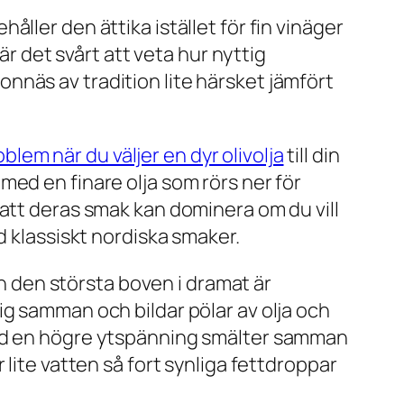
ller den ättika istället för fin vinäger
är det svårt att veta hur nyttig
nnäs av tradition lite härsket jämfört
blem när du väljer en dyr olivolja
till din
ed en finare olja som rörs ner för
 att deras smak kan dominera om du vill
d klassiskt nordiska smaker.
en den största boven i dramat är
ig samman och bildar pölar av olja och
med en högre ytspänning smälter samman
lite vatten så fort synliga fettdroppar