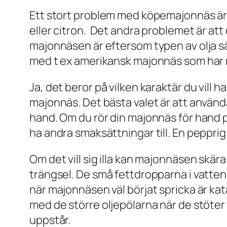
Ett stort problem med köpemajonnäs är sm
eller citron. Det andra problemet är att 
majonnäsen är eftersom typen av olja sä
med t ex amerikansk majonnäs som har re
Ja, det beror på vilken karaktär du vill h
majonnäs. Det bästa valet är att använd
hand. Om du rör din majonnäs för hand p
ha andra smaksättningar till. En pepprig
Om det vill sig illa kan majonnäsen skära
trängsel. De små fettdropparna i vatten
när majonnäsen väl börjat spricka är k
med de större oljepölarna när de stöter 
uppstår.