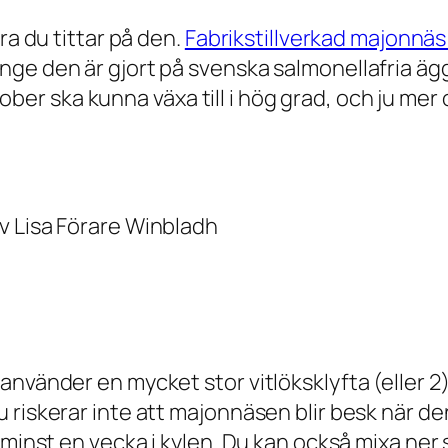
ra du tittar på den.
Fabrikstillverkad majonnäs
nge den är gjort på svenska salmonellafria äg
ikrober ska kunna växa till i hög grad, och ju m
v Lisa Förare Winbladh
nvänder en mycket stor vitlöksklyfta (eller 2)
 riskerar inte att majonnäsen blir besk när de
 minst en vecka i kylen. Du kan också mixa ner