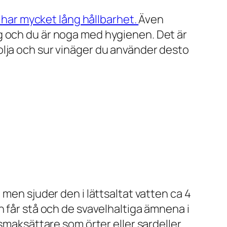
 har mycket lång hållbarhet.
Även
g och du är noga med hygienen. Det är
er olja och sur vinäger du använder desto
 men sjuder den i lättsaltat vatten ca 4
n får stå och de svavelhaltiga ämnena i
 smaksättare som örter eller sardeller