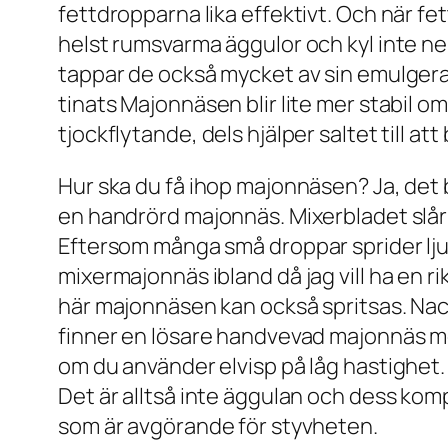
fettdropparna lika effektivt. Och när fet
helst rumsvarma äggulor och kyl inte ne
tappar de också mycket av sin emulger
tinats Majonnäsen blir lite mer stabil o
tjockflytande, dels hjälper saltet till at
Hur ska du få ihop majonnäsen? Ja, det be
en handrörd majonnäs. Mixerbladet slår
Eftersom många små droppar sprider ljus
mixermajonnäs ibland då jag vill ha en rik
här majonnäsen kan också spritsas. Nac
finner en lösare handvevad majonnäs med
om du använder elvisp på låg hastighet.
Det är alltså inte äggulan och dess k
som är avgörande för styvheten.