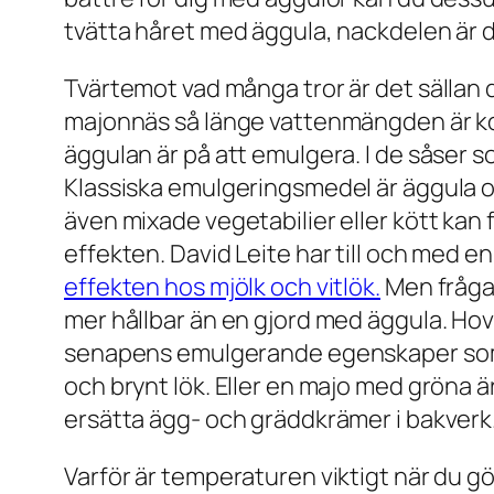
tvätta håret med äggula, nackdelen är do
Tvärtemot vad många tror är det sällan 
majonnäs så länge vattenmängden är korr
äggulan är på att emulgera. I de såser
Klassiska emulgeringsmedel är äggula o
även mixade vegetabilier eller kött kan
effekten. David Leite har till och med en
effekten hos mjölk och vitlök.
Men frågan
mer hållbar än en gjord med äggula. Hovm
senapens emulgerande egenskaper som ut
och brynt lök. Eller en majo med gröna 
ersätta ägg- och gräddkrämer i bakverk. 
Varför är temperaturen viktigt när du gö