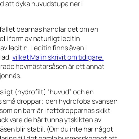
med att dyka huvudstupa ner i
i fallet bearnäs handlar det om en
i form av naturligt lecitin
 lecitin. Lecitin finns även i
klad,
vilket Malin skrivit om tidigare.
rade hovmästarsåsen är ett annat
ajonnäs.
sligt (hydrofilt) “huvud” och en
ldas små droppar; den hydrofoba svansen
 som en barriär i fettdropparnas skikt
ck vare de här tunna ytskikten av
sen blir stabil. (Om du inte har något
klaring till det gamla husmorsknepet att