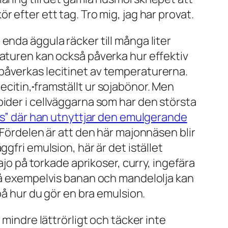
 efter ett tag. Tro mig, jag har provat.
enda äggula räcker till många liter
eraturen kan också påverka
hur effektiv
påverkas lecitinet av temperaturerna.
ecitin,
framställt
ur sojabönor. Men
pider i cellväggarna som har den största
” där han utnyttjar den emulgerande
Fördelen är att den här majonnäsen blir
gfri emulsion, här är det istället
 på torkade aprikoser, curry, ingefära
 på exempelvis banan och mandelolja kan
på hur du gör en bra emulsion.
 mindre lättrörligt och täcker inte