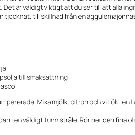
Det är väldigt viktigt att du ser till att alla
sen tjocknat, till skillnad från en äggulemajo
lja
rapsolja till smaksättning
abasco
tempererade. Mixa mjölk, citron och vitlök i en
an i en väldigt tunn stråle. Rör ner den fina ol