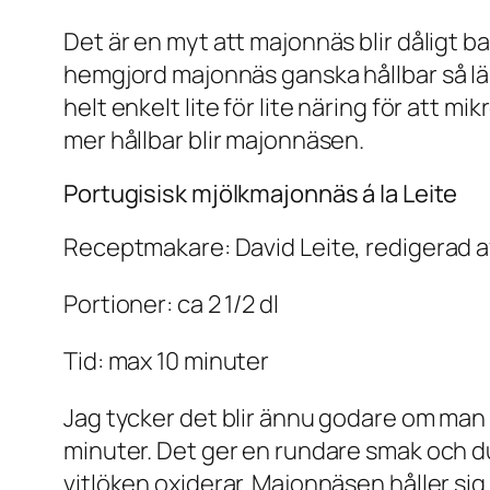
Det är en myt att majonnäs blir dåligt ba
hemgjord majonnäs ganska hållbar så lä
helt enkelt lite för lite näring för att m
mer hållbar blir majonnäsen.
Portugisisk mjölkmajonnäs á la Leite
Receptmakare: David Leite, redigerad a
Portioner: ca 2 1/2 dl
Tid: max 10 minuter
Jag tycker det blir ännu godare om man a
minuter. Det ger en rundare smak och du
vitlöken oxiderar. Majonnäsen håller sig