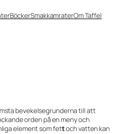
nter
Böcker
Smakkamrater
Om Taffel
ämsta bevekelsegrunderna till att
t lockande orden på en meny och
nliga element som fet
t
och vatten kan