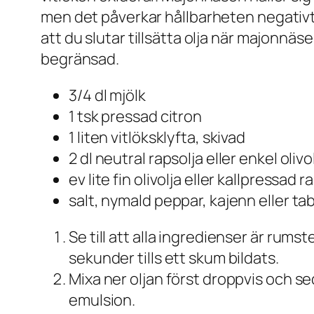
men det påverkar hållbarheten negativt. 
att du slutar tillsätta olja när majonnä
begränsad.
3/4 dl mjölk
1 tsk pressad citron
1 liten vitlöksklyfta, skivad
2 dl neutral rapsolja eller enkel olivo
ev lite fin olivolja eller kallpressad 
salt, nymald peppar, kajenn eller t
Se till att alla ingredienser är rums
sekunder tills ett skum bildats.
Mixa ner oljan först droppvis och sed
emulsion.