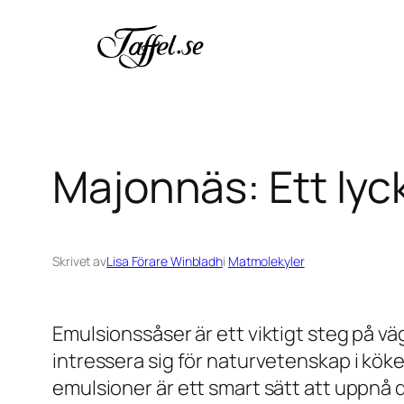
Hoppa
till
innehåll
Majonnäs: Ett lyc
Skrivet av
Lisa Förare Winbladh
i
Matmolekyler
Emulsionssåser är ett viktigt steg på v
intressera sig för naturvetenskap i kök
emulsioner är ett smart sätt att uppnå