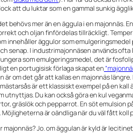
ck att du luktar som en gammal sunkig ägglikör
det behövs mer än en äggula i en majonnäs. En 
ekt och oljan finfördelas tillräckligt. Temp
 som innehåller äggulor som emulgeringsmedel 
ch senap. I industrimajonnäsen används ofta l
 fungera som emulgeringsmedel, det är fosfoli
ligt en portugisisk förlaga skapat en
“majonnäs
 är om det går att kallas en majonnäs längre. 
ästarsås är ett klassiskt exempel på en kall äg
nyttjas. Du kan också göra en kul veganmajo
ärtor, gräslök och pepparrot. En söt emulsion
Möjligheterna är oändliga när du väl fått koll 
r majonnäs? Jo. om äggulan är kyld är lecitinet