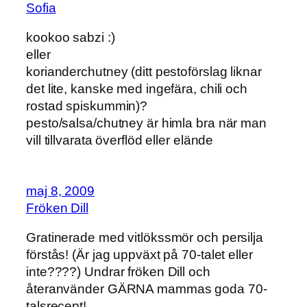
Sofia
kookoo sabzi :)
eller
korianderchutney (ditt pestoförslag liknar
det lite, kanske med ingefära, chili och
rostad spiskummin)?
pesto/salsa/chutney är himla bra när man
vill tillvarata överflöd eller elände
maj 8, 2009
Fröken Dill
Gratinerade med vitlökssmör och persilja
förstås! (Är jag uppväxt på 70-talet eller
inte????) Undrar fröken Dill och
återanvänder GÄRNA mammas goda 70-
talsrecept!