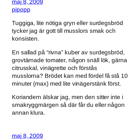
maj 8, 2009
pipopp
Tuggiga, lite nötiga gryn eller surdegsbröd
tycker jag är gott till musslors smak och
konsisten.
En sallad på “rivna” kuber av surdegsbröd,
grovtärnade tomater, någon snäll lök, gärna
citrusskal, vinägrette och förstås
musslorna? Brödet kan med fördel få stå 10
minuter (max) med lite vinägerstänk först.
Koriandern älskar jag, men den sitter inte i
smakryggmärgen så där får du eller någon
annan klura.
maj 8, 2009