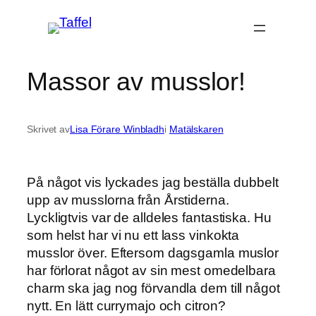
Hoppa
till
innehåll
Massor av musslor!
Skrivet av
Lisa Förare Winbladh
i
Matälskaren
På något vis lyckades jag beställa dubbelt
upp av musslorna från Årstiderna.
Lyckligtvis var de alldeles fantastiska. Hu
som helst har vi nu ett lass vinkokta
musslor över. Eftersom dagsgamla muslor
har förlorat något av sin mest omedelbara
charm ska jag nog förvandla dem till något
nytt. En lätt currymajo och citron?