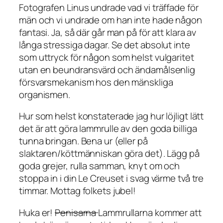
Fotografen Linus undrade vad vi träffade för
män och vi undrade om han inte hade någon
fantasi. Ja, så där går man på för att klara av
långa stressiga dagar. Se det absolut inte
som uttryck för någon som helst vulgaritet
utan en beundransvärd och ändamålsenlig
försvarsmekanism hos den mänskliga
organismen.
Hur som helst konstaterade jag hur löjligt lätt
det är att göra lammrulle av den goda billiga
tunna bringan. Bena ur (eller på
slaktaren/köttmänniskan göra det). Lägg på
goda grejer, rulla samman, knyt om och
stoppa in i din Le Creuset i svag värme två tre
timmar. Mottag folkets jubel!
Huka er!
Penisarna
Lammrullarna kommer att