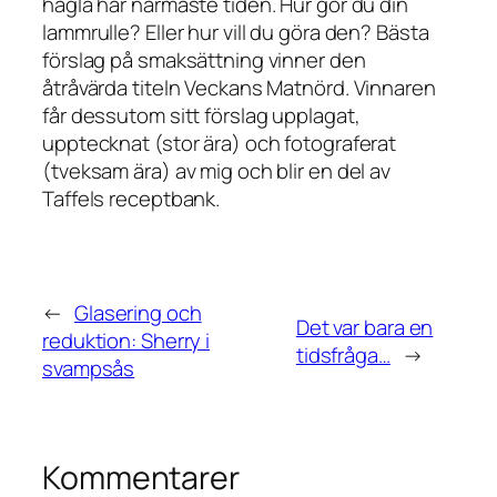
hagla här närmaste tiden. Hur gör du din
lammrulle? Eller hur vill du göra den? Bästa
förslag på smaksättning vinner den
åtråvärda titeln Veckans Matnörd. Vinnaren
får dessutom sitt förslag upplagat,
upptecknat (stor ära) och fotograferat
(tveksam ära) av mig och blir en del av
Taffels receptbank.
←
Glasering och
Det var bara en
reduktion: Sherry i
tidsfråga…
→
svampsås
Kommentarer