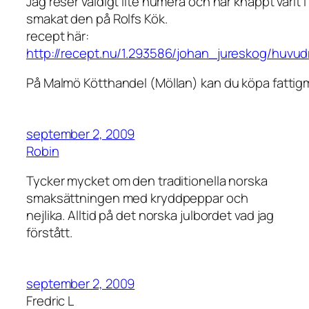
Jag reser väldigt lite numera och har knappt varit
smakat den på Rolfs Kök.
recept här:
http://recept.nu/1.293586/johan_jureskog/huv
På Malmö Kötthandel (Möllan) kan du köpa fattigm
september 2, 2009
Robin
Tycker mycket om den traditionella norska
smaksättningen med kryddpeppar och
nejlika. Alltid på det norska julbordet vad jag
förstått.
september 2, 2009
Fredric L