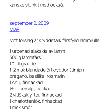
kanske slunkit med också.
september 2, 2009
MiaP
Mitt förslag är Kryddstark färsfylld lammrulle:
1 urbenad slaksida av lamm
300 g lammfärs
1/2 dl grädde
1-2 msk blandade örtkryddor (timjan
oregano, basilika, rosmarin
1 chili, finhackad
½ dl persilja, hackad
2 vitlöksklyftor, finhackad
1 charlottenlök, finhackad
1 msk smör