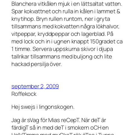
Blanchera vitkålen mjuk i en lättsaltat vatten.
Spar kokvattnet och rulla in kålen i lammet &
knytihop. Bryn rullen runtom, ner i gryta
tillsammans med kokvatten några lökhalvor,
vitpeppar, kryddpeppar och lagerblad. På
med lock och in i ugnen knappt 150gradet ca
1 timme. Servera uppskurna skivor i djupa
tallrikar tillsammans med buljong och lite
hackad persilja över.
september 2, 2009
Roffekock
Hej swejs i lingonskogen.
Jag är sVag för Mias reCepT. När deT är
färdigT så in med deT i smokern oCH en
HalVTimma med myCkeT rök,äTes i Tunna