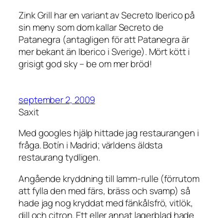
Zink Grill har en variant av Secreto Iberico på
sin meny som dom kallar Secreto de
Patanegra (antagligen för att Patanegra är
mer bekant än Iberico i Sverige). Mört kött i
grisigt god sky – be om mer bröd!
september 2, 2009
Saxit
Med googles hjälp hittade jag restaurangen i
fråga. Botín i Madrid; världens äldsta
restaurang tydligen.
Angående kryddning till lamm-rulle (förrutom
att fylla den med färs, bräss och svamp) så
hade jag nog kryddat med fänkålsfrö, vitlök,
dill och citron. Ett eller annat lagerblad hade