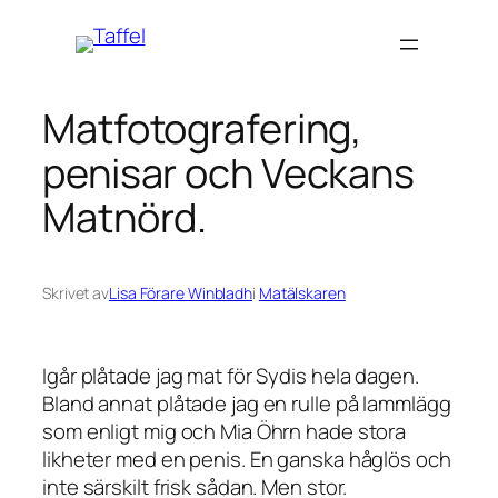
Hoppa
till
innehåll
Matfotografering,
penisar och Veckans
Matnörd.
Skrivet av
Lisa Förare Winbladh
i
Matälskaren
Igår plåtade jag mat för Sydis hela dagen.
Bland annat plåtade jag en rulle på lammlägg
som enligt mig och Mia Öhrn hade stora
likheter med en penis. En ganska håglös och
inte särskilt frisk sådan. Men stor.