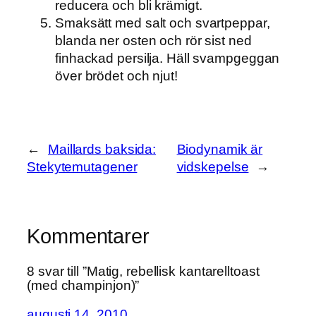
reducera och bli krämigt.
Smaksätt med salt och svartpeppar,
blanda ner osten och rör sist ned
finhackad persilja. Häll svampgeggan
över brödet och njut!
←
Maillards baksida:
Biodynamik är
Stekytemutagener
vidskepelse
→
Kommentarer
8 svar till ”Matig, rebellisk kantarelltoast
(med champinjon)”
augusti 14, 2010