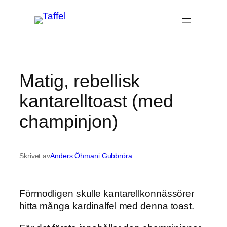
Hoppa
till
innehåll
Matig, rebellisk
kantarelltoast (med
champinjon)
Skrivet av
Anders Öhman
i
Gubbröra
Förmodligen skulle kantarellkonnässörer
hitta många kardinalfel med denna toast.