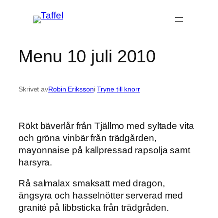
Hoppa
till
innehåll
Menu 10 juli 2010
Skrivet av
Robin Eriksson
i
Tryne till knorr
Rökt bäverlår från Tjällmo med syltade vita
och gröna vinbär från trädgården,
mayonnaise på kallpressad rapsolja samt
harsyra.
Rå salmalax smaksatt med dragon,
ängsyra och hasselnötter serverad med
granité på libbsticka från trädgråden.