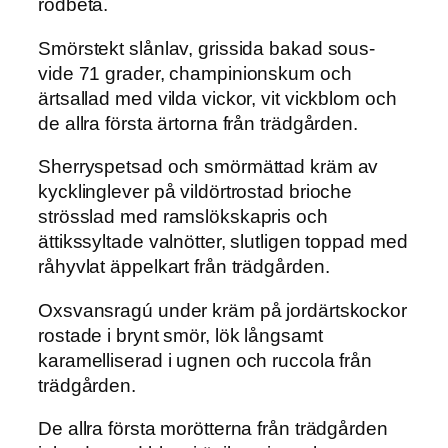
rödbeta.
Smörstekt slånlav, grissida bakad sous-
vide 71 grader, champinionskum och
ärtsallad med vilda vickor, vit vickblom och
de allra första ärtorna från trädgården.
Sherryspetsad och smörmättad kräm av
kycklinglever på vildörtrostad brioche
strösslad med ramslökskapris och
ättikssyltade valnötter, slutligen toppad med
råhyvlat äppelkart från trädgården.
Oxsvansragú under kräm på jordärtskockor
rostade i brynt smör, lök långsamt
karamelliserad i ugnen och ruccola från
trädgården.
De allra första morötterna från trädgården