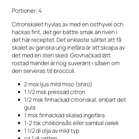
Portioner: 4
Citronskalet hyvlas av med en osthyvel och
hackas fint, det ger bättre smak än riven i
det här receptet. Det enklaste sättet att få
skalet av ganska ung inefära är att skrapa av
det med en liten sked. Grovhackad lätt
rostad mandel är nog suveränt i såsen om
den serveras till broccoli.
2 msk ljus mild miso (shiro)
1 1/2 msk pressad citron
1/2 msk finhackad citronskal, enbart det
gula
1 msk finhackad skalad ingefära
1-2 tsk chilibönsås eller sambal oelek
1 1/2 dl olja av mild typ
ca 1 dl vatten