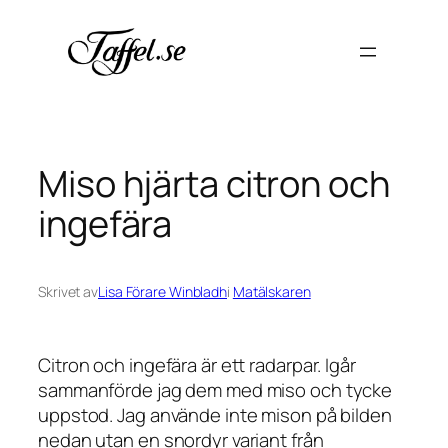
Hoppa
till
innehåll
Miso hjärta citron och
ingefära
Skrivet av
Lisa Förare Winbladh
i
Matälskaren
Citron och ingefära är ett radarpar. Igår
sammanförde jag dem med miso och tycke
uppstod. Jag använde inte mison på bilden
nedan utan en snordyr variant från