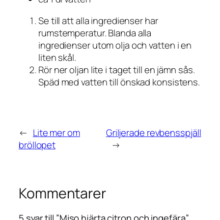
Se till att alla ingredienser har
rumstemperatur. Blanda alla
ingredienser utom olja och vatten i en
liten skål.
Rör ner oljan lite i taget till en jämn sås.
Späd med vatten till önskad konsistens.
←
Lite mer om
Griljerade revbensspjäll
bröllopet
→
Kommentarer
5 svar till ”Miso hjärta citron och ingefära”