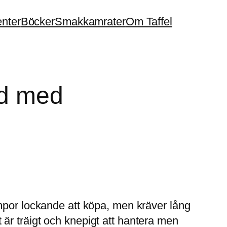
enter
Böcker
Smakkamrater
Om Taffel
ad med
mpor lockande att köpa, men kräver lång
et är träigt och knepigt att hantera men