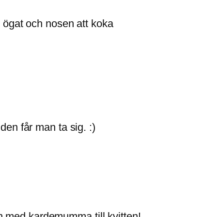
ör ögat och nosen att koka
den får man ta sig. :)
n med kardemumma till kvitten!