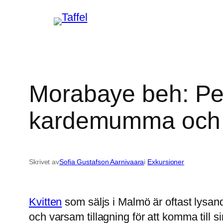
Hoppa
till
innehåll
Morabaye beh: Pe
kardemumma och 
Skrivet av
Sofia Gustafson Aarnivaara
i
Exkursioner
Kvitten
som säljs i Malmö är oftast lysan
och varsam tillagning för att komma till si