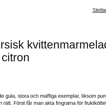
Skrib
rsisk kvittenmarmel
citron
de gula, stora och maffiga exemplar, liksom pu
n rätt. Först får man akta fingrarna för fruktkött