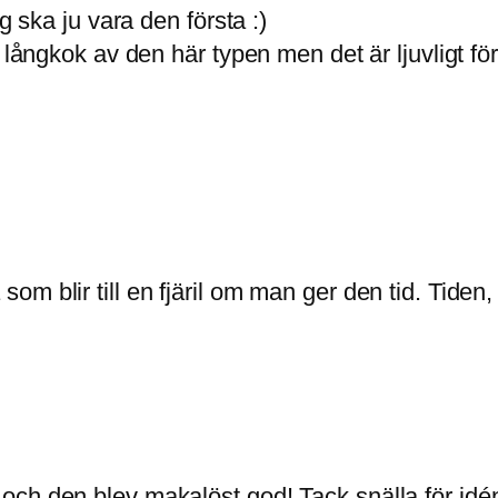
g ska ju vara den första :)
r långkok av den här typen men det är ljuvligt f
 blir till en fjäril om man ger den tid. Tiden, 
och den blev makalöst god! Tack snälla för idé