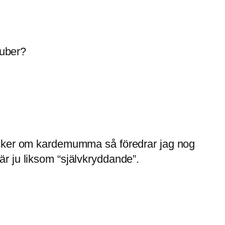
kuber?
 tycker om kardemumma så föredrar jag nog
är ju liksom “självkryddande”.