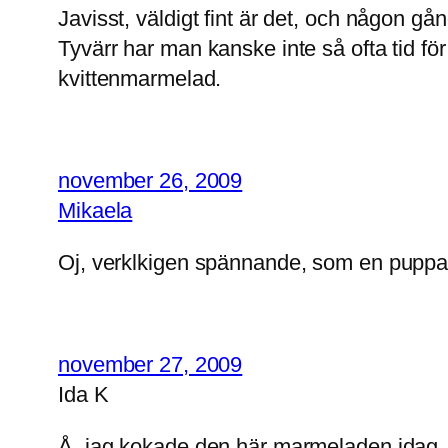
Javisst, väldigt fint är det, och någon gån
Tyvärr har man kanske inte så ofta tid fö
kvittenmarmelad.
november 26, 2009
Mikaela
Oj, verklkigen spännande, som en puppa som
november 27, 2009
Ida K
Å, jag kokade den här marmeladen idag, 