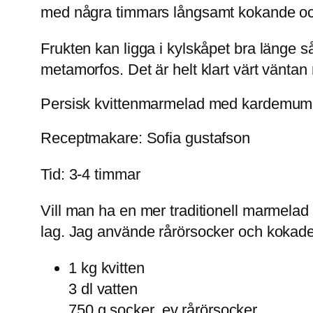
med några timmars långsamt kokande och
Frukten kan ligga i kylskåpet bra länge s
metamorfos. Det är helt klart värt väntan 
Persisk kvittenmarmelad med kardemum
Receptmakare: Sofia gustafson
Tid: 3-4 timmar
Vill man ha en mer traditionell marmelad
lag. Jag använde rårörsocker och kokade 
1 kg kvitten
3 dl vatten
750 g socker, ev rårörsocker