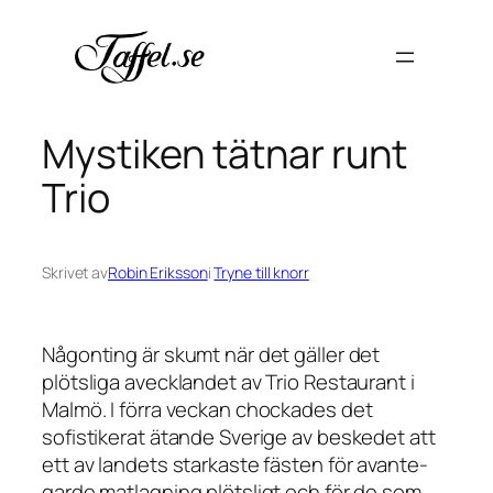
Hoppa
till
innehåll
Mystiken tätnar runt
Trio
Skrivet av
Robin Eriksson
i
Tryne till knorr
Någonting är skumt när det gäller det
plötsliga avecklandet av Trio Restaurant i
Malmö. I förra veckan chockades det
sofistikerat ätande Sverige av beskedet att
ett av landets starkaste fästen för avante-
garde matlagning plötsligt och för de som